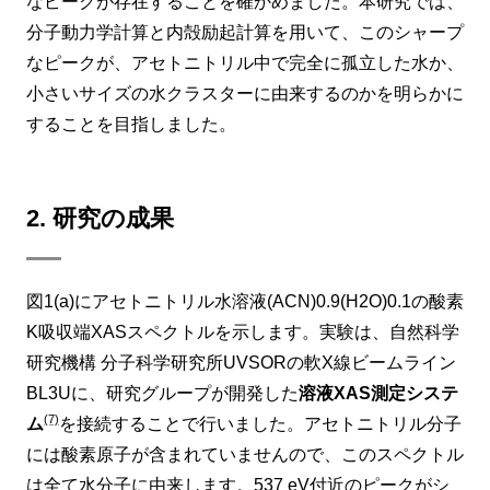
なピークが存在することを確かめました。本研究では、
分子動力学計算と内殻励起計算を用いて、このシャープ
なピークが、アセトニトリル中で完全に孤立した水か、
小さいサイズの水クラスターに由来するのかを明らかに
することを目指しました。
2. 研究の成果
図1(a)にアセトニトリル水溶液(ACN)0.9(H2O)0.1の酸素
K吸収端XASスペクトルを示します。実験は、自然科学
研究機構 分子科学研究所UVSORの軟X線ビームライン
BL3Uに、研究グループが開発した
溶液XAS測定システ
(7)
ム
を接続することで行いました。アセトニトリル分子
には酸素原子が含まれていませんので、このスペクトル
は全て水分子に由来します。537 eV付近のピークがシ