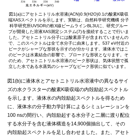
図1(a)にアセトニトリル水溶液(ACN)0.9(H2O)0.1の酸素K吸収
端XASスペクトルを示します。実験は、自然科学研究機構 分子
科学研究所UVSORの軟X線ビームラインBL3Uに、研究グルー
プが開発した溶液XAS測定システム(7)を接続することで行いま
した。アセトニトリル分子には酸素原子が含まれていませんの
で、このスペクトルは全て水分子に由来します。537 eV付近の
ピークがシャープな形状を示すのが分かります。液体水ではこ
のピークは水素結合の影響で、ブロードな形状となります。そ
のため、アセトニトリル水溶液のピーク形状は、気体状態で孤
立した水である水蒸気のシャープなピーク形状に似ています。
図1(b)に液体水とアセトニトリル水溶液中の異なるサイ
ズの水クラスターの酸素K吸収端の内殻励起スペクトル
を示します。液体水の内殻励起スペクトルを得るため
に、液体水の分子動力学計算によるシミュレーションを
100 nsの間行い、内殻励起する水分子と二層に渡り配位
する水分子を含む液体構造を14,900個抽出して、その
内殻励起スペクトルを足し合わせました。また、アセト