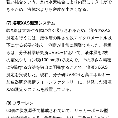
強い結合をいう。氷は水素結合により内部にすきまがで
きるため、液体水よりも密度が小さくなる。
(7) 溶液XAS測定システム
軟X線は大気や液体に強く吸収されるため、溶液のXAS
測定を行うには、液体層の厚さを数マイクロメートル以
下にする必要があり、測定が非常に困難であった。長坂
らは、分子科学研究所UVSORにおいて、液体層を2枚
の窒化シリコン膜(100 nm厚)で挟んで、その厚さを精密
に制御する方法を独自に開発することで、溶液のXAS
測定を実現した。現在、分子研UVSORと高エネルギー
加速器研究機構フォトンファクトリーに、開発した溶液
XAS測定システムを設置している。
(8) フラーレン
60個の炭素原子で構成されていて、サッカーボール型
の分子構造をとる。化学操作により、フラーレンの中に