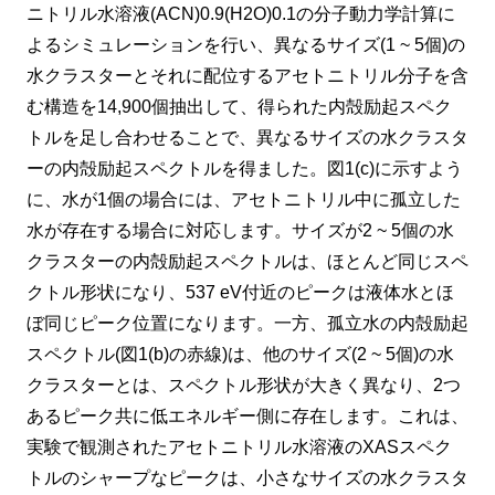
ニトリル水溶液(ACN)0.9(H2O)0.1の分子動力学計算に
よるシミュレーションを行い、異なるサイズ(1 ~ 5個)の
水クラスターとそれに配位するアセトニトリル分子を含
む構造を14,900個抽出して、得られた内殻励起スペク
トルを足し合わせることで、異なるサイズの水クラスタ
ーの内殻励起スペクトルを得ました。図1(c)に示すよう
に、水が1個の場合には、アセトニトリル中に孤立した
水が存在する場合に対応します。サイズが2 ~ 5個の水
クラスターの内殻励起スペクトルは、ほとんど同じスペ
クトル形状になり、537 eV付近のピークは液体水とほ
ぼ同じピーク位置になります。一方、孤立水の内殻励起
スペクトル(図1(b)の赤線)は、他のサイズ(2 ~ 5個)の水
クラスターとは、スペクトル形状が大きく異なり、2つ
あるピーク共に低エネルギー側に存在します。これは、
実験で観測されたアセトニトリル水溶液のXASスペク
トルのシャープなピークは、小さなサイズの水クラスタ