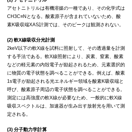
アセトニトリルは有機溶媒の一種であり、その化学式は
CH3C≡Nとなる。酸素原子が含まれていないため、酸
素K吸収端XAS計測では、そのピークは観測されない。
(2) 軟X線吸収分光計測
2keV以下の軟X線を試料に照射して、その透過量を計測
する手法である。軟X線照射により、炭素、窒素、酸素
などの軽元素の内殻電子が励起されるため、元素選択的
に物質の電子状態を調べることができる。例えば、酸素
1s電子が励起される光エネルギー領域を酸素K吸収端と
呼び、酸素原子周辺の電子状態を調べることができる。
測定には高強度の軟X線が必要なため、一般的に軟X線
吸収スペクトルは、加速器が生み出す放射光を用いて測
定される。
(3) 分子動力学計算