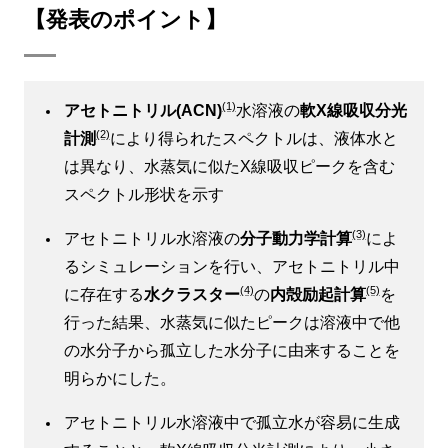
【発表のポイント】
(1)
アセトニトリル(ACN)
水溶液の
軟X線吸収分光
(2)
計測
により得られたスペクトルは、液体水と
は異なり、水蒸気に似たX線吸収ピークを含む
スペクトル形状を示す
(3)
アセトニトリル水溶液の
分子動力学計算
によ
るシミュレーションを行い、アセトニトリル中
(4)
(5)
に存在する
水クラスター
の
内殻励起計算
を
行った結果、水蒸気に似たピークは溶液中で他
の水分子から孤立した水分子に由来することを
明らかにした。
アセトニトリル水溶液中で孤立水が容易に生成