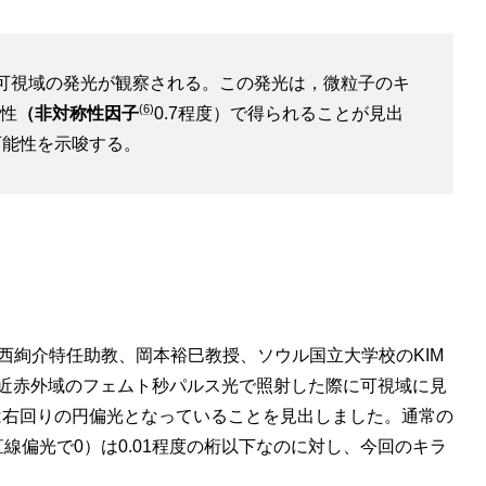
可視域の発光が観察される。この発光は，微粒子のキ
(6)
性
（非対称性因子
0.7程度）で得られることが見出
可能性を示唆する。
博士、山西絢介特任助教、岡本裕巳教授、ソウル国立大学校のKIM
微粒子を近赤外域のフェムト秒パルス光で照射した際に可視域に見
は右回りの円偏光となっていることを見出しました。通常の
線偏光で0）は0.01程度の桁以下なのに対し、今回のキラ