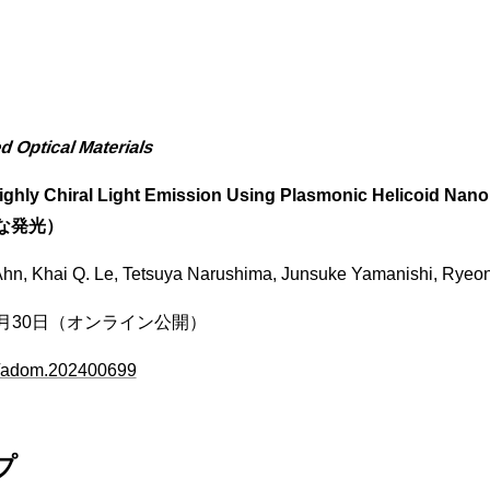
 Optical Materials
ighly Chiral Light Emission Using Plasmonic He
な発光）
, Khai Q. Le, Tetsuya Narushima, Junsuke Yamanishi, Ryeon
年5月30日（オンライン公開）
/adom.202400699
プ