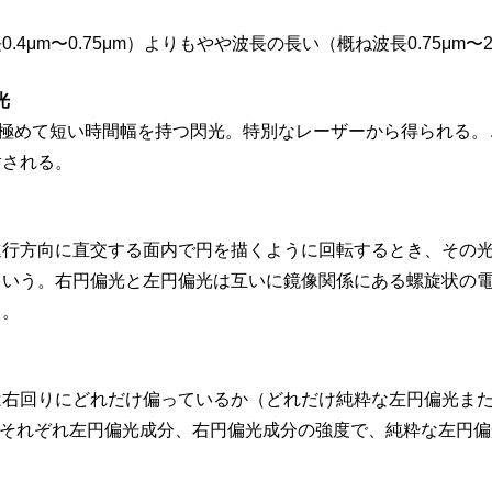
.4μm〜0.75μm）よりもやや波長の長い（概ね波長0.75μm〜
光
、極めて短い時間幅を持つ閃光。特別なレーザーから得られる。
射される。
進行方向に直交する面内で円を描くように回転するとき、その
という。右円偏光と左円偏光は互いに鏡像関係にある螺旋状の
る。
回りにどれだけ偏っているか（どれだけ純粋な左円偏光または右円偏光か）
は、それぞれ左円偏光成分、右円偏光成分の強度で、純粋な左円偏光