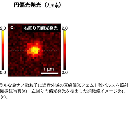
ラルな金ナノ微粒子に近赤外域の直線偏光フェムト秒パルスを照射
鏡写真(a)、左回り円偏光発光を検出した顕微鏡イメージ(b)、
c)。