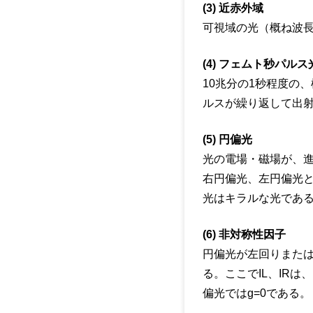
(3) 近赤外域
可視域の光（概ね波長0
(4) フェムト秒パルス
10兆分の1秒程度の
ルスが繰り返して出
(5) 円偏光
光の電場・磁場が、
右円偏光、左円偏光
光はキラルな光であ
(6) 非対称性因子
円偏光が左回りまたは右
る。ここでIL、IR
偏光ではg=0である。