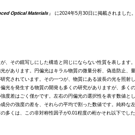
ced Optical Materials
』 に2024年5月30日に掲載されました
造が、その鏡写しにした構造と同じにならない性質を表します
偏光があります。円偏光はキラル物質の微量分析、偽造防止、
が研究されています。その一つが、物質にある波長の光を照射
円偏光を発生する物質の開発も多くの研究がありますが、多く
の強度差はごく僅かです。左右の円偏光の選択性を表す数値と
成分の強度の差を、それらの平均で割った数値です。純粋な左
の多くは、この非対称性因子が0.01程度の桁かそれ以下でし