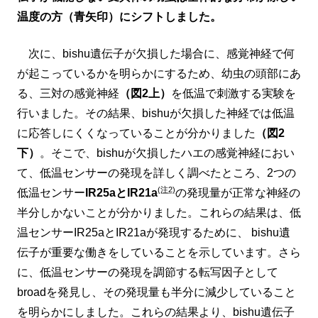
温度の方（青矢印）にシフトしました。
次に、bishu遺伝子が欠損した場合に、感覚神経で何
が起こっているかを明らかにするため、幼虫の頭部にあ
る、三対の感覚神経
（図2上）
を低温で刺激する実験を
行いました。その結果、bishuが欠損した神経では低温
に応答しにくくなっていることが分かりました
（図2
下）
。そこで、bishuが欠損したハエの感覚神経におい
て、低温センサーの発現を詳しく調べたところ、2つの
(注2)
低温センサー
IR25aとIR21a
の発現量が正常な神経の
半分しかないことが分かりました。これらの結果は、低
温センサーIR25aとIR21aが発現するために、 bishu遺
伝子が重要な働きをしていることを示しています。さら
に、低温センサーの発現を調節する転写因子として
broadを発見し、その発現量も半分に減少していること
を明らかにしました。これらの結果より、bishu遺伝子