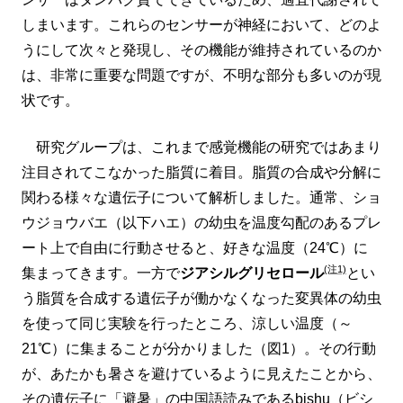
しまいます。これらのセンサーが神経において、どのよ
うにして次々と発現し、その機能が維持されているのか
は、非常に重要な問題ですが、不明な部分も多いのが現
状です。
研究グループは、これまで感覚機能の研究ではあまり
注目されてこなかった脂質に着目。脂質の合成や分解に
関わる様々な遺伝子について解析しました。通常、ショ
ウジョウバエ（以下ハエ）の幼虫を温度勾配のあるプレ
ート上で自由に行動させると、好きな温度（24℃）に
(注1)
集まってきます。一方で
ジアシルグリセロール
とい
う脂質を合成する遺伝子が働かなくなった変異体の幼虫
を使って同じ実験を行ったところ、涼しい温度（～
21℃）に集まることが分かりました（図1）。その行動
が、あたかも暑さを避けているように見えたことから、
その遺伝子に「避暑」の中国語読みであるbishu（ビシ