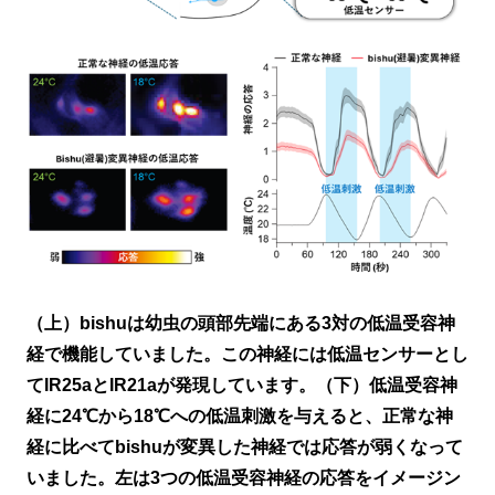
（上）bishuは幼虫の頭部先端にある3対の低温受容神
経で機能していました。この神経には低温センサーとし
てIR25aとIR21aが発現しています。（下）低温受容神
経に24℃から18℃への低温刺激を与えると、正常な神
経に比べてbishuが変異した神経では応答が弱くなって
いました。左は3つの低温受容神経の応答をイメージン