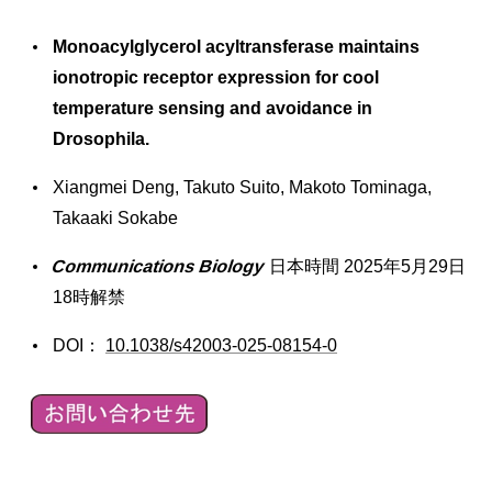
Monoacylglycerol acyltransferase maintains
ionotropic receptor expression for cool
temperature sensing and avoidance in
Drosophila.
Xiangmei Deng, Takuto Suito, Makoto Tominaga,
Takaaki Sokabe
Communications Biology
日本時間 2025年5月29日
18時解禁
DOI：
10.1038/s42003-025-08154-0