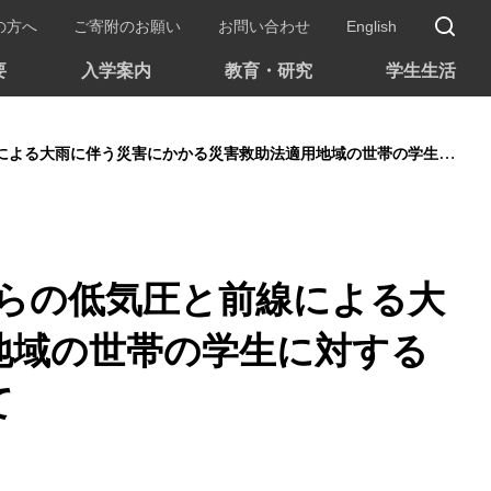
サ
の方へ
ご寄附のお願い
お問い合わせ
English
要
入学案内
教育・研究
学生生活
にかかる災害救助法適用地域の世帯の学生に対する緊急採用・応急採用の取り扱いについて
からの低気圧と前線による大
地域の世帯の学生に対する
て