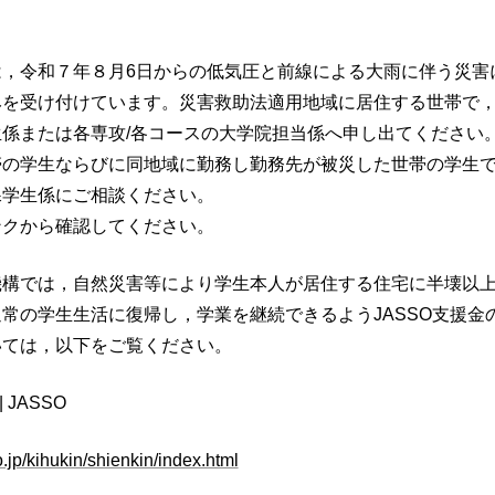
は，令和７年８月6日からの低気圧と前線による大雨に伴う災害
みを受け付けています。災害救助法適用地域に居住する世帯で
係または各専攻/各コースの大学院担当係へ申し出てください
帯の学生ならびに同地域に勤務し勤務先が被災した世帯の学生
課学生係にご相談ください。
ンクから確認してください。
機構では，自然災害等により学生本人が居住する住宅に半壊以
常の学生生活に復帰し，学業を継続できるようJASSO支援金
いては，以下をご覧ください。
 JASSO
.jp/kihukin/shienkin/index.html