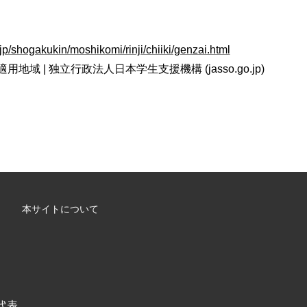
jp/shogakukin/moshikomi/rinji/chiiki/genzai.html
域 | 独立行政法人日本学生支援機構 (jasso.go.jp)
本サイトについて
/ 代表