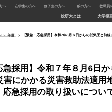
方へ
在学生の方へ
修了生の方へ
一般の方へ
教職員
総研大とは
大学概
2025年度
【緊急・応急採用】令和7年8月６日からの低気圧と前線による大雨に伴う災害
応急採用】令和７年８月6日
災害にかかる災害救助法適用
・応急採用の取り扱いについ