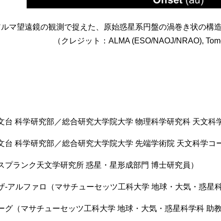
アルマ望遠鏡の観測で捉えた、原始惑星系円盤の渦巻き状の構
（クレジット：ALMA (ESO/NAOJ/NRAO), Tomohir
文台 科学研究部／総合研究大学院大学 物理科学研究科 天文科
台 科学研究部／総合研究大学院大学 先端学術院 天文科学コー
スプランク天文学研究所 惑星・星形成部門 博士研究員）
ザ-アルファロ（マサチューセッツ工科大学 地球・大気・惑星科
ーグ（マサチューセッツ工科大学 地球・大気・惑星科学科 助