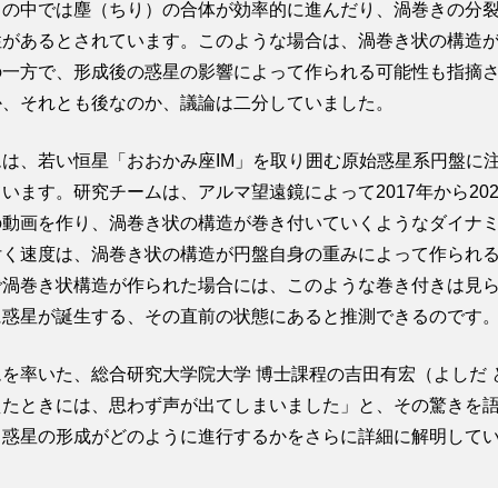
きの中では塵（ちり）の合体が効率的に進んだり、渦巻きの分
性があるとされています。このような場合は、渦巻き状の構造
の一方で、形成後の惑星の影響によって作られる可能性も指摘
か、それとも後なのか、議論は二分していました。
は、若い恒星「おおかみ座IM」を取り囲む原始惑星系円盤に
います。研究チームは、アルマ望遠鏡によって2017年から20
の動画を作り、渦巻き状の構造が巻き付いていくようなダイナ
付く速度は、渦巻き状の構造が円盤自身の重みによって作られ
で渦巻き状構造が作られた場合には、このような巻き付きは見
に惑星が誕生する、その直前の状態にあると推測できるのです
を率いた、総合研究大学院大学 博士課程の吉田有宏（よしだ 
えたときには、思わず声が出てしまいました」と、その驚きを
、惑星の形成がどのように進行するかをさらに詳細に解明して