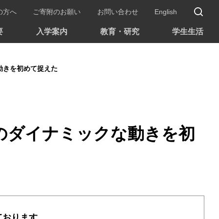
サ
の方へ
ご寄附のお願い
お問い合わせ
English
要
入学案内
教育・研究
学生生活
動きを初めて捉えた
のダイナミックな動きを初
ております。