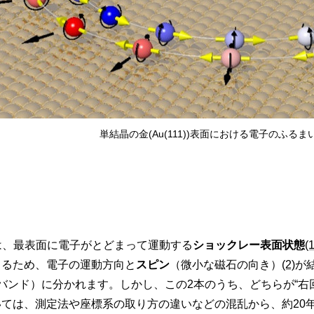
単結晶の金(Au(111))表面における電子のふる
面では、最表面に電子がとどまって運動する
ショックレー表面状態
(1
じるため、電子の運動方向と
スピン
（微小な磁石の向き）
(2)
が
バンド）に分かれます。しかし、この2本のうち、どちらが“右回
ては、測定法や座標系の取り方の違いなどの混乱から、約20