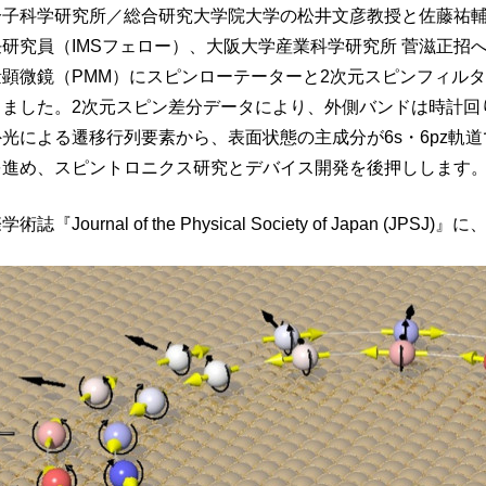
子科学研究所／総合研究大学院大学の松井文彦教授と佐藤祐輔
研究員（IMSフェロー）、大阪大学産業科学研究所 菅滋正招
顕微鏡（PMM）にスピンローテーターと2次元スピンフィルターを
しました。2次元スピン差分データにより、外側バンドは時計回
光による遷移行列要素から、表面状態の主成分が6s・6pz軌
を進め、スピントロニクス研究とデバイス開発を後押しします
ournal of the Physical Society of Japan (