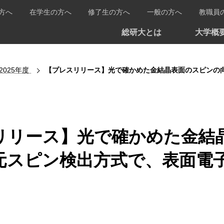
方へ
在学生の方へ
修了生の方へ
一般の方へ
教職員
総研大とは
大学概
2025年度
【プレスリリース】光で確かめた金結晶表面のスピンの向き―新
リリース】光で確かめた金結
元スピン検出方式で、表面電