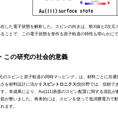
表面に局在した電子状態を解析した。スピンの向きは、軟X線と2
いることで、この電子状態を形作る原子軌道の特性も明らかに
開・この研究の社会的意義
のスピンと原子軌道の同時マッピング」は、材料ごとに共通指
強さを材料設計に活かす
スピントロニクス
(9)
分野では、信頼で
す。本成果により、Au(111)表面のスピン配置に関する混乱
道筋が整いました。将来的には、スピンを使って低消費電力で
されます。