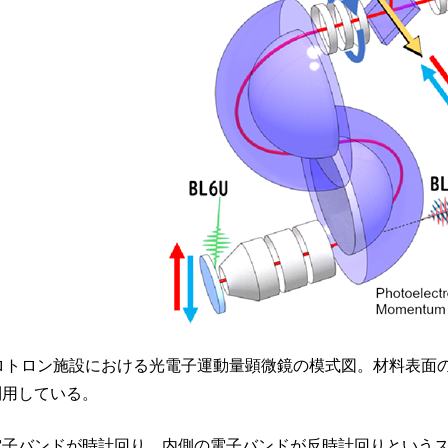
クロトロン施設における光電子運動量顕微鏡の模式図。材料表面
利用している。
子バンドが時計回り、内側の電子バンドが反時計回りというス