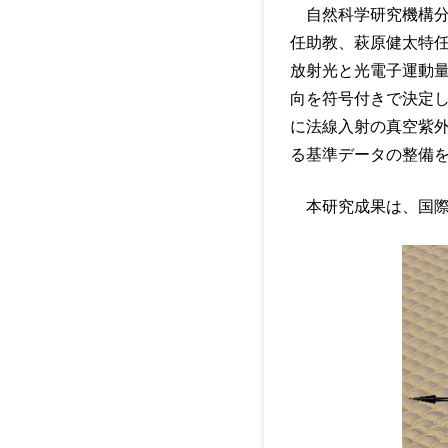
自然科学研究機構分
任助教、萩原健太特任
放射光と光電子運動量
向を符号付きで決定
に法線入射の真空紫外
る基準データの整備
本研究成果は、国際学術誌『J