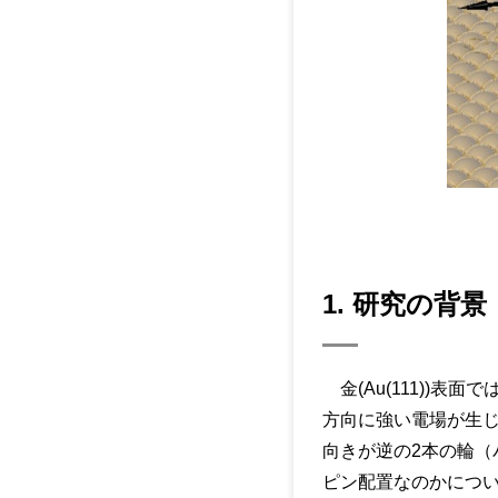
1. 研究の背景
金(Au(111))表
方向に強い電場が生
向きが逆の2本の輪（
ピン配置なのかについ