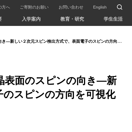
サ
の方へ
ご寄附のお願い
お問い合わせ
English
要
入学案内
教育・研究
学生生活
しい２次元スピン検出方式で、表面電子のスピンの方向を可視化し決定―
晶表面のスピンの向き―新
子のスピンの方向を可視化