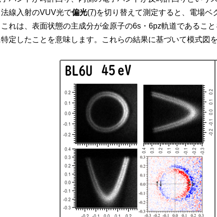
法線入射のVUV光で
偏光
(7)
を切り替えて測定すると、電場ベ
これは、表面状態の主成分が金原子の6s・6pz軌道であること
に特定したことを意味します。これらの結果に基づいて模式図