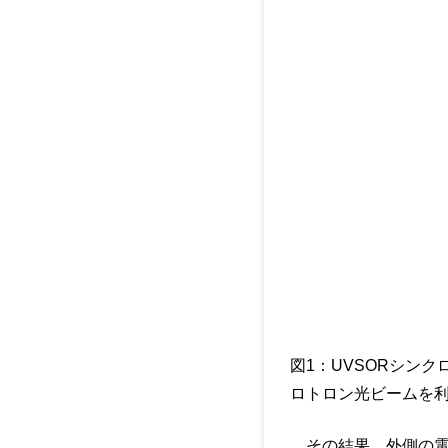
図1：UVSORシン
ロトロン光ビームを
その結果、外側の電