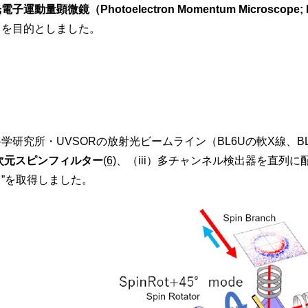
電子運動量顕微鏡（Photoelectron Momentum Microscope;
とを目的としました。
研究所・UVSORの放射光ビームライン（BL6Uの軟X線、BL
次元スピンフィルター
(6)
、（iii）多チャンネル検出器を直列に配
”を取得しました。