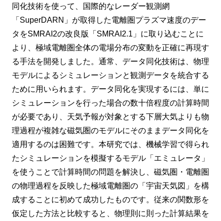
同化技術を使って、国際的なレーダー観測網
「SuperDARN」が取得した電離圏プラズマ速度のデー
タをSMRAI2の改良版「SMRAI2.1」に取り込むことに
より、極域電離圏全体の電場分布の変動を正確に再現す
る手法を開発しました。通常、データ同化技術は、物理
モデルによるシミュレーションと観測データを統合する
ために用いられます。データ同化を実現するには、単に
シミュレーションを行った場合の数十倍程度の計算時間
が必要であり、天気予報が対象とする下層大気よりも物
理過程が複雑な磁気圏のモデルにそのままデータ同化を
適用するのは困難です。本研究では、機械学習で得られ
たシミュレーションを模擬するモデル「エミュレータ」
を使うことで計算時間の問題を解決し、磁気圏・電離圏
の物理過程を反映した極域電離圏の「宇宙天気図」を構
成することに初めて成功したものです。従来の関数形を
仮定した方法と比較すると、物理則に則った計算結果を