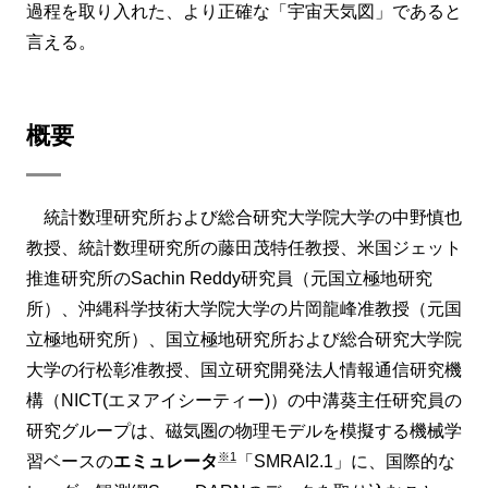
過程を取り入れた、より正確な「宇宙天気図」であると
言える。
概要
統計数理研究所および総合研究大学院大学の中野慎也
教授、統計数理研究所の藤田茂特任教授、米国ジェット
推進研究所のSachin Reddy研究員（元国立極地研究
所）、沖縄科学技術大学院大学の片岡龍峰准教授（元国
立極地研究所）、国立極地研究所および総合研究大学院
大学の行松彰准教授、国立研究開発法人情報通信研究機
構（NICT(エヌアイシーティー)）の中溝葵主任研究員の
研究グループは、磁気圏の物理モデルを模擬する機械学
※1
習ベースの
エミュレータ
「SMRAI2.1」に、国際的な