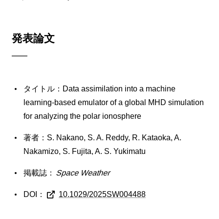
発表論文
タイトル：Data assimilation into a machine
learning-based emulator of a global MHD simulation
for analyzing the polar ionosphere
著者：S. Nakano, S. A. Reddy, R. Kataoka, A.
Nakamizo, S. Fujita, A. S. Yukimatu
掲載誌：
Space Weather
DOI：
10.1029/2025SW004488