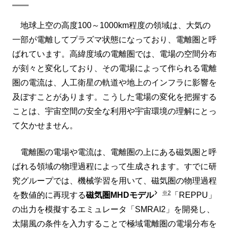
地球上空の高度100～1000km程度の領域は、大気の
一部が電離してプラズマ状態になっており、電離圏と呼
ばれています。高緯度域の電離圏では、電場の空間分布
が刻々と変化しており、その電場によって作られる電離
圏の電流は、人工衛星の軌道や地上のインフラに影響を
及ぼすことがあります。こうした電場の変化を把握する
ことは、宇宙空間の安全な利用や宇宙環境の理解にとっ
て欠かせません。
電離圏の電場や電流は、電離圏の上にある磁気圏と呼
ばれる領域の物理過程によって生成されます。すでに研
究グループでは、機械学習を用いて、磁気圏の物理過程
※2
を数値的に再現する
磁気圏MHDモデル
「REPPU」
の出力を模擬するエミュレータ「SMRAI2」を開発し、
太陽風の条件を入力することで極域電離圏の電場分布を