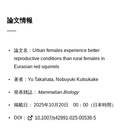
論文情報
論文名：Urban females experience better
reproductive conditions than rural females in
Eurasian red squirrels
著者：Yu Takahata, Nobuyuki Kutsukake
発表雑誌：
Mammalian Biology
掲載日： 2025年10月20日 00：00（日本時間）
DOI：
10.1007/s42991-025-00536-5