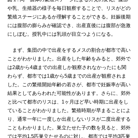
や乳、生殖器の様子を毎日観察することで、リスがどの
繁殖ステージにあるか理解することができる。妊娠後期
には腹部の膨らみが確認でき、出産直後には腹部が急激
にしぼむ。授乳中には乳頭が目立つようになる。
まず、集団の中で出産をするメスの割合が都市で高い
ことがわかりました。出産をした年齢をみると、郊外で
は2歳から4歳までの出産しか観察されなかったにも関
わらず、都市では1歳から5歳までの出産が観察されま
した。この繁殖開始年齢の若さが、都市で妊娠率が高い
結果としてあらわれた可能性があります。さらに、郊外
と比べて都市のリスは、1ヶ月ほど早い時期に出産をし
ていることがわかりました。繁殖時期が早まることによ
り、通常一年に一度しか出産しないリスが二度出産する
こともわかりました。巣立たせた子の数を見ると、郊外
では平均1.5匹巣立たせるのに対し、都市では平均3匹巣