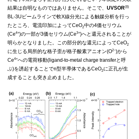
(8)
結果は自明なものではありません。そこで、
UVSOR
BL-3Uビームラインで軟X線分光による触媒分析を行っ
たところ、電流印加によってCeO
中の4価セリウム
2
4+
3+
(Ce
)の一部が3価セリウム(Ce
)へと還元されることが
明らかとなりました。この部分的な還元によってCeO
2
2−
に生じる局所的な格子歪が格子酸素アニオン(O
)から
4+
Ce
への電荷移動(ligand-to-metal charge transferと呼
ぶ)を誘起することでn型半導体であるCeO
に正孔が生
2
成することも突き止めました。