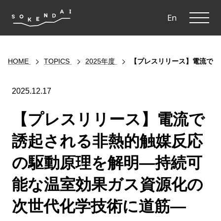
ME
En
HOME
TOPICS
2025年度
【プレスリリース】電流で誘
2025.12.17
【プレスリリース】電流で
誘起される非熱的触媒反応
の駆動原理を解明—持続可
能な温室効果ガス資源化の
次世代化学技術に道筋—