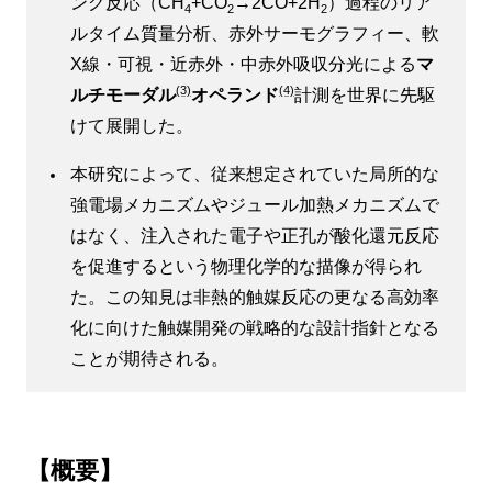
ング反応（CH
+CO
→2CO+2H
）過程のリア
4
2
2
ルタイム質量分析、赤外サーモグラフィー、軟
X線・可視・近赤外・中赤外吸収分光による
マ
(3)
(4)
ルチモーダル
オペランド
計測を世界に先駆
けて展開した。
本研究によって、従来想定されていた局所的な
強電場メカニズムやジュール加熱メカニズムで
はなく、注入された電子や正孔が酸化還元反応
を促進するという物理化学的な描像が得られ
た。この知見は非熱的触媒反応の更なる高効率
化に向けた触媒開発の戦略的な設計指針となる
ことが期待される。
【概要】