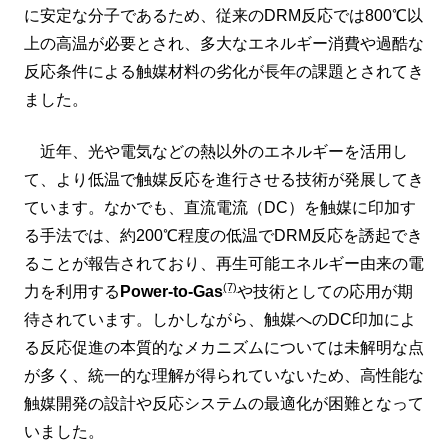
に安定な分子であるため、従来のDRM反応では800℃以
上の高温が必要とされ、多大なエネルギー消費や過酷な
反応条件による触媒材料の劣化が長年の課題とされてき
ました。
近年、光や電気などの熱以外のエネルギーを活用し
て、より低温で触媒反応を進行させる技術が発展してき
ています。なかでも、直流電流（DC）を触媒に印加す
る手法では、約200℃程度の低温でDRM反応を誘起でき
ることが報告されており、再生可能エネルギー由来の電
(7)
力を利用する
Power-to-Gas
や技術としての応用が期
待されています。しかしながら、触媒へのDC印加によ
る反応促進の本質的なメカニズムについては未解明な点
が多く、統一的な理解が得られていないため、高性能な
触媒開発の設計や反応システムの最適化が困難となって
いました。