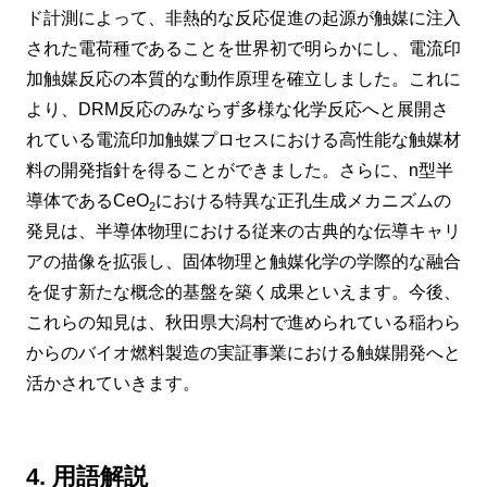
ド計測によって、非熱的な反応促進の起源が触媒に注入
された電荷種であることを世界初で明らかにし、電流印
加触媒反応の本質的な動作原理を確立しました。これに
より、DRM反応のみならず多様な化学反応へと展開さ
れている電流印加触媒プロセスにおける高性能な触媒材
料の開発指針を得ることができました。さらに、n型半
導体であるCeO
における特異な正孔生成メカニズムの
2
発見は、半導体物理における従来の古典的な伝導キャリ
アの描像を拡張し、固体物理と触媒化学の学際的な融合
を促す新たな概念的基盤を築く成果といえます。今後、
これらの知見は、秋田県大潟村で進められている稲わら
からのバイオ燃料製造の実証事業における触媒開発へと
活かされていきます。
4. 用語解説