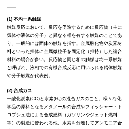
(1) 不均一系触媒
触媒反応において、反応を促進するために反応物（主に
気体や液体の分子）と異なる相を有する触媒のことであ
り、一般的には固体の触媒を指す。金属酸化物や炭素材
料といった担体に金属微粒子を固定化（担持）した複合
材料の場合が多い。反応物と同じ相の触媒は均一系触媒
と呼ばれ、液相での有機合成反応に用いられる錯体触媒
や分子触媒が代表例。
(2) 合成ガス
一酸化炭素(CO)と水素(H
)の混合ガスのこと。様々な化
2
学品の原料となるメタノールの合成やフィッシャー・ト
ロプシュ法による合成燃料（ガソリンやジェット燃料
等）の製造に使われる他、水素を分離してアンモニア合