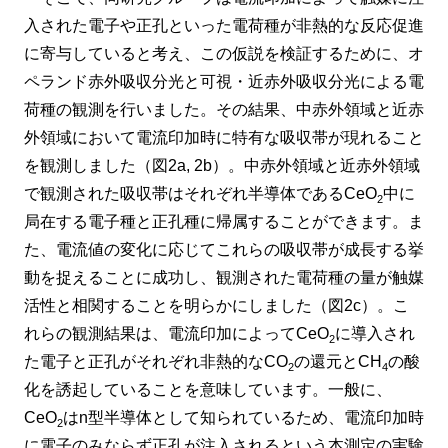
入された電子や正孔といった電荷種が非熱的な反応促進
に寄与していると考え、この仮説を検証するために、オ
ペランド赤外吸収分光と可視・近赤外吸収分光による電
荷種の観測を行いました。その結果、中赤外領域と近赤
外領域において電流印加時に特有な吸収帯が現れること
を観測しました（図2a, 2b）。中赤外領域と近赤外領域
で観測された吸収帯はそれぞれ半導体であるCeO
中に
2
局在する電子種と正孔種に帰属することができます。ま
た、電流値の変化に応じてこれらの吸収帯が成長する挙
動を捉えることに成功し、観測された電荷種の量が触媒
活性と相関することを明らかにしました（図2c）。こ
れらの観測結果は、電流印加によってCeO
に導入され
2
た電子と正孔がそれぞれ非熱的なCO
の還元とCH
の酸
2
4
化を誘起していることを意味しています。一般に、
CeO
はn型半導体として知られているため、電流印加時
2
に電子のみならず正孔が注入されるという本測定の実験