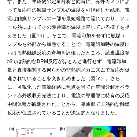
す。また、生成物の定量分析と同時に、赤外カメラによ
って反応中の触媒サンプルの温度を可視化した結果、電
流は触媒サンプルの一部を最短経路で流れており、ジュ
ール熱によってその導通部が温度上昇している様子を捉
えました（図1b）。そこで、電流印加をせずに触媒サ
ンプルを外部から加熱することで、電流印加時の温度に
おける熱触媒反応の寄与を評価したところ、該当温度領
域では熱的なDRM反応がほとんど進行せず、電流印加
量と直接相関する何らかの非熱的メカニズムで反応が促
進されていることを突き止めました（図1c）。さら
に、可視化した電流経路に焦点を当てた空間分解オペラ
ンド赤外吸収分光法により、電流の導通部に特有の反応
中間体種が観測されたことから、導通部で非熱的な触媒
反応が促進されていることが決定的となりました。