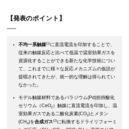
【発表のポイント】
(1)
不均一系触媒
に直流電流を印加することで、
従来の触媒反応と比べて低温で温室効果ガスを
資源化することができる新たな化学技術につい
て、これまでに様々な反応メカニズムの仮説が
提唱されてきたが、統一的な理解は得られてい
なかった。
モデル触媒材料であるパラジウム(Pd)担持酸化
セリウム（CeO
）触媒に直流電流を印加し、温
2
室効果ガスである二酸化炭素(CO
)とメタン
2
(2)
(CH
)を
合成ガス
に転換するドライリフォーミ
4