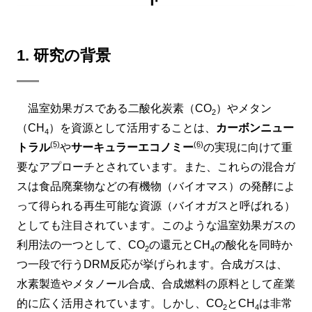
1. 研究の背景
温室効果ガスである二酸化炭素（CO
）やメタン
2
（CH
）を資源として活用することは、
カーボンニュー
4
(5)
(6)
トラル
や
サーキュラーエコノミー
の実現に向けて重
要なアプローチとされています。また、これらの混合ガ
スは食品廃棄物などの有機物（バイオマス）の発酵によ
って得られる再生可能な資源（バイオガスと呼ばれる）
としても注目されています。このような温室効果ガスの
利用法の一つとして、CO
の還元とCH
の酸化を同時か
2
4
つ一段で行うDRM反応が挙げられます。合成ガスは、
水素製造やメタノール合成、合成燃料の原料として産業
的に広く活用されています。しかし、CO
とCH
は非常
2
4