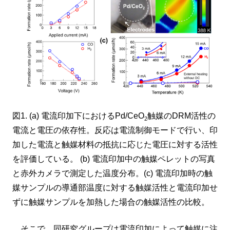
図1. (a) 電流印加下におけるPd/CeO
触媒のDRM活性の
2
電流と電圧の依存性。反応は電流制御モードで行い、印
加した電流と触媒材料の抵抗に応じた電圧に対する活性
を評価している。 (b) 電流印加中の触媒ペレットの写真
と赤外カメラで測定した温度分布。(c) 電流印加時の触
媒サンプルの導通部温度に対する触媒活性と電流印加せ
ずに触媒サンプルを加熱した場合の触媒活性の比較。
そこで、同研究グループは電流印加によって触媒に注