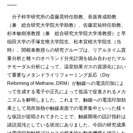
分子科学研究所の斎藤晃特任助教、長坂将成助教
（兼 総合研究大学院大学助教）、佐藤宏祐特任助教、
杉本敏樹准教授（兼 総合研究大学院大学准教授）と早
稲田大学の手塚玄惟大学院生、松本宜樹大学院生（当
時）、関根泰教授らの研究グループは、リアルタイム質
量分析と種々のオペランド分光計測を組み合わせたマル
チモーダル分析によって、温室効果ガスの資源化におい
て重要なメタンドライリフォーミング反応（Dry
Reforming of Methane, DRM）が触媒への電流印加によ
って生成する電子や正孔によって低温で促進されるメカ
ニズムを解明しました。これまで、触媒への電流印加効
果として局所加熱や触媒表面での電界集中といった様々
な仮説が提唱されてきたことで、触媒開発の設計指針は
諸説混沌としている状況にありました。今回の研究成果