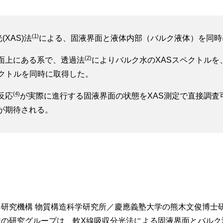
(1)
XAS)法
による、固液界面と液体内部（バルク液体）を同時
(2)
面上にある系で、透過法
によりバルク水のXASスペクトルを
ペクトルを同時に取得した。
(4)
反応
が実際に進行する固液界面の状態をXAS測定で直接調査
が期待される。
研究機構 物質構造科学研究所／慶應義塾大学の熊木文俊博士研
教の研究グループは、軟X線吸収分光法による固液界面とバルク