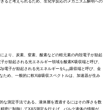
できると考えられるため、生化学反応のメカニズム解明への
照射により、炭素、窒素、酸素などの軽元素の内殻電子が励起
電子が励起される光エネルギー領域を酸素K吸収端と呼び、
の2p電子が励起される光エネルギーをL
,
吸収端と呼び、金
2
3
なため、一般的に軟X線吸収スペクトルは、加速器が生み
本的な測定手法である。液体層を透過するにはその厚さを数
精密に制御してXAS測定を行えば、バルク液体の情報が