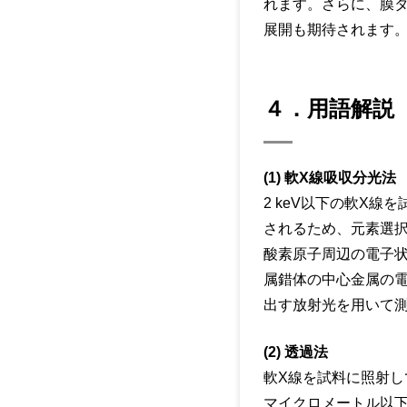
れます。さらに、膜
展開も期待されます
４．用語解説
(1) 軟X線吸収分光法
2 keV以下の軟X
されるため、元素選択
酸素原子周辺の電子状態
属錯体の中心金属の
出す放射光を用いて
(2) 透過法
軟X線を試料に照射し
マイクロメートル以下