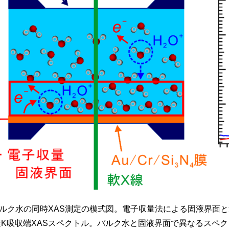
界面とバルク水の同時XAS測定の模式図。電子収量法による固液界面
K吸収端XASスペクトル。バルク水と固液界面で異なるスペ