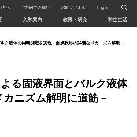
サ
の方へ
ご寄附のお願い
お問い合わせ
English
要
入学案内
教育・研究
学生生活
ク液体の同時測定を実現－触媒反応の詳細なメカニズム解明に道筋－
による固液界面とバルク液体
メカニズム解明に道筋－