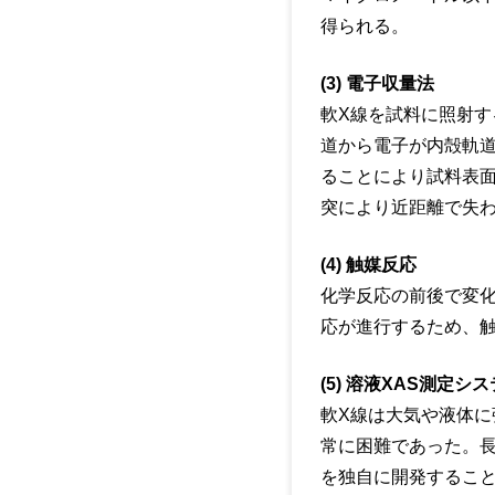
得られる。
(3) 電子収量法
軟X線を試料に照射
道から電子が内殻軌
ることにより試料表
突により近距離で失わ
(4) 触媒反応
化学反応の前後で変
応が進行するため、
(5) 溶液XAS測定シ
軟X線は大気や液体に
常に困難であった。長
を独自に開発すること