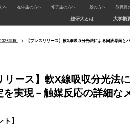
方へ
在学生の方へ
修了生の方へ
一般の方へ
教職員
総研大とは
大学概
2026年度
【プレスリリース】軟X線吸収分光法による固液界面とバル
リリース】軟X線吸収分光法
定を実現－触媒反応の詳細な
ント】