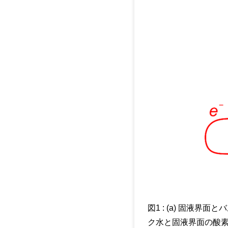
図1 : (a) 固液
ク水と固液界面の酸素