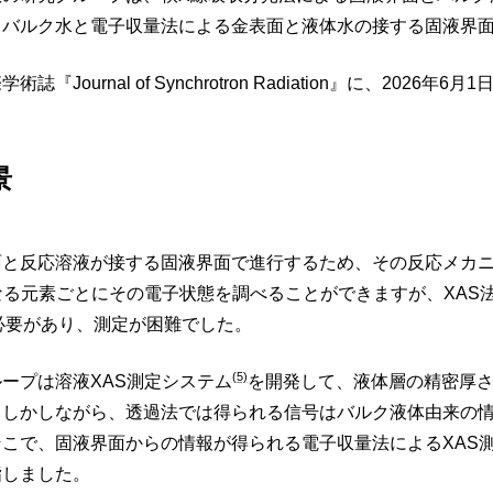
るバルク水と電子収量法による金表面と液体水の接する固液界
Journal of Synchrotron Radiation』に、202
景
と反応溶液が接する固液界面で進行するため、その反応メカニ
なる元素ごとにその電子状態を調べることができますが、XAS
る必要があり、測定が困難でした。
(5)
ープは溶液XAS測定システム
を開発して、液体層の精密厚さ制御
。しかしながら、透過法では得られる信号はバルク液体由来の
こで、固液界面からの情報が得られる電子収量法によるXAS
指しました。