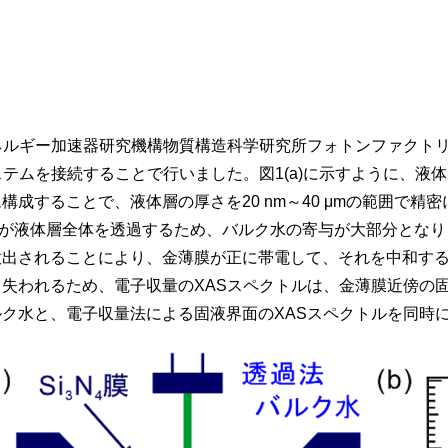
ルギー加速器研究機構物質構造科学研究所フォトンファクトリー
ステムを接続することで行いました。図1(a)に示すように、液体
構成することで、液体層の厚さを20 nm～40 μmの範囲で
線が液体層全体を透過するため、バルク水の寄与が大部分となり
放出されることにより、金薄膜が正に帯電して、それを中和す
失われるため、電子収量のXASスペクトルは、金薄膜近傍の
ク水と、電子収量法による固液界面のXASスペクトルを同時