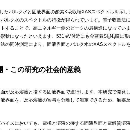
定したバルク水と固液界面の酸素K吸収端XASスペクトルを示しま
バルク水のスペクトルの特徴が得られています。電子収量法による
フトすることで、高エネルギー側のピークの肩構造になってい
状になったといえます。531 eV付近にも金蒸着Si
N
膜に形
3
4
法の同時測定により、固液界面とバルク水のXASスペクトル
開・この研究の社会的意義
面が反応溶液と接する固液界面で進行します。本研究で開発し
固液界面を、反応溶液の寄与を分離して測定できるため、触媒
バイスにおいても、電極と溶液の接する固液界面と電解質溶液