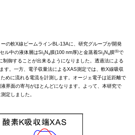
の軟X線ビームラインBL-13Aに、研究グループが開発
(6)
セル中の液体層はSi
N
膜(100 nm厚)と金蒸着Si
N
膜
で
3
4
3
4
精密に制御することが出来るようになりました。透過法による
ます。一方、電子収量法によるXAS測定では、軟X線吸収
るために流れる電流を計測します。オージェ電子は近距離で
固液界面の寄与がほとんどになります。よって、本研究で
に測定しました。