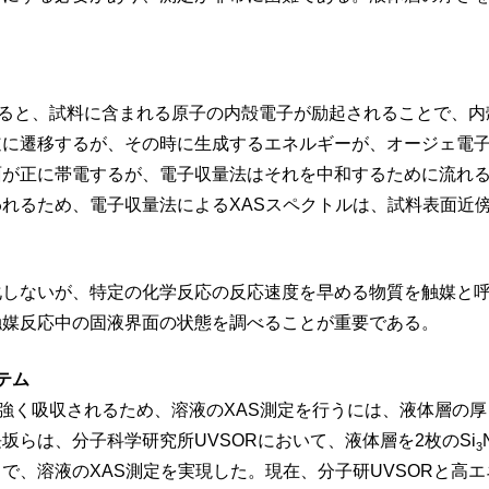
すると、試料に含まれる原子の内殻電子が励起されることで、内
道に遷移するが、その時に生成するエネルギーが、オージェ電子
面が正に帯電するが、電子収量法はそれを中和するために流れ
れるため、電子収量法によるXASスペクトルは、試料表面近
化しないが、特定の化学反応の反応速度を早める物質を触媒と
触媒反応中の固液界面の状態を調べることが重要である。
ステム
強く吸収されるため、溶液のXAS測定を行うには、液体層の
坂らは、分子科学研究所UVSORにおいて、液体層を2枚のSi
3
で、溶液のXAS測定を実現した。現在、分子研UVSORと高