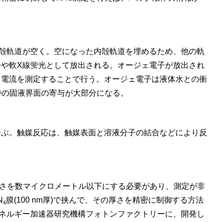
殻軌道が空く。空になった内殻軌道を埋めるため、他の軌
や軟X線蛍光として放出される。オージェ電子が放出され
る電流を測定することで行う。オージェ電子は液体水との衝
傍の固液界面の寄与が大部分になる。
呼ぶ。触媒反応は、触媒表面と溶液分子の結合などにより反
厚さを数マイクロメートル以下にする必要があり、測定が非
N
膜(100 nm厚)で挟んで、その厚さを精密に制御する方法
4
エネルギー加速器研究機構フォトンファクトリーに、開発し