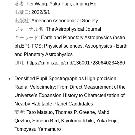
著者:
Fei Wang, Yuka Fujii, Jinping He
出版日:
2022/5/1
出版社:
American Astronomical Society
ジャーナル名:
The Astrophysical Journal
キーワード:
Earth and Planetary Astrophysics (astro-
ph.EP), FOS: Physical sciences, Astrophysics - Earth
and Planetary Astrophysics
URL:
https://cir.nii.ac.jp/crid/1360017280640234880
Densified Pupil Spectrograph as High-precision
Radial Velocimetry: From Direct Measurement of the
Universe’s Expansion History to Characterization of
Nearby Habitable Planet Candidates
著者:
Taro Matsuo, Thomas P. Greene, Mahdi
Qezlou, Simeon Bird, Kiyotomo Ichiki, Yuka Fujii,
Tomoyasu Yamamuro