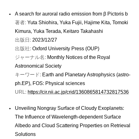
A search for auroral radio emission from β Pictoris b
著者:
Yuta Shiohira, Yuka Fujii, Hajime Kita, Tomoki
Kimura, Yuka Terada, Keitaro Takahashi
出版日:
2023/12/27
出版社:
Oxford University Press (OUP)
ジャーナル名:
Monthly Notices of the Royal
Astronomical Society
キーワード:
Earth and Planetary Astrophysics (astro-
ph.EP), FOS: Physical sciences
URL:
https://cir.nii.ac.jp/crid/1360865814732817536
Unveiling Nongray Surface of Cloudy Exoplanets:
The Influence of Wavelength-dependent Surface
Albedo and Cloud Scattering Properties on Retrieval
Solutions