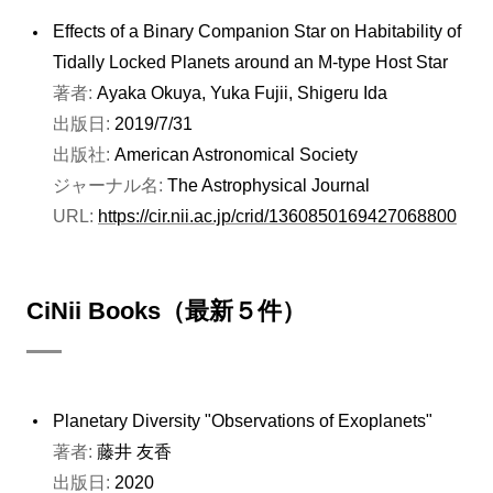
Effects of a Binary Companion Star on Habitability of
Tidally Locked Planets around an M-type Host Star
著者:
Ayaka Okuya, Yuka Fujii, Shigeru Ida
出版日:
2019/7/31
出版社:
American Astronomical Society
ジャーナル名:
The Astrophysical Journal
URL:
https://cir.nii.ac.jp/crid/1360850169427068800
CiNii Books（最新５件）
Planetary Diversity "Observations of Exoplanets"
著者:
藤井 友香
出版日:
2020