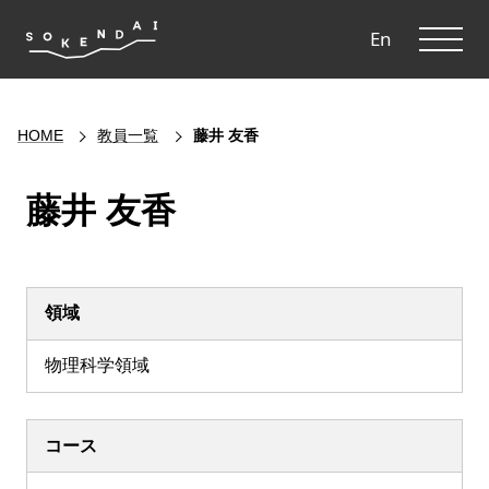
ME
En
HOME
教員一覧
藤井 友香
藤井 友香
領域
物理科学領域
コース