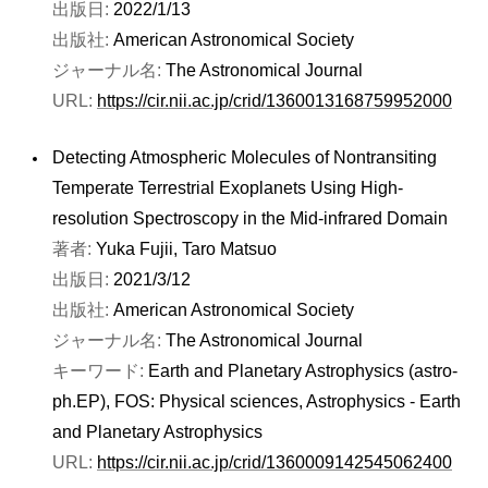
出版日:
2022/1/13
出版社:
American Astronomical Society
ジャーナル名:
The Astronomical Journal
URL:
https://cir.nii.ac.jp/crid/1360013168759952000
Detecting Atmospheric Molecules of Nontransiting
Temperate Terrestrial Exoplanets Using High-
resolution Spectroscopy in the Mid-infrared Domain
著者:
Yuka Fujii, Taro Matsuo
出版日:
2021/3/12
出版社:
American Astronomical Society
ジャーナル名:
The Astronomical Journal
キーワード:
Earth and Planetary Astrophysics (astro-
ph.EP), FOS: Physical sciences, Astrophysics - Earth
and Planetary Astrophysics
URL:
https://cir.nii.ac.jp/crid/1360009142545062400