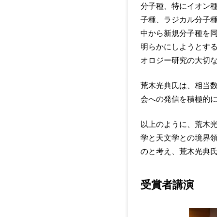
分子種、特にイオン
子種、ラジカル分子
中から新規分子種を
明らかにしようとす
オロジー研究の大切
荒木光典氏は、相当
会への発信を積極的
以上のように、荒木
学と天文学との境界
のと考え、荒木光典
受賞者講演