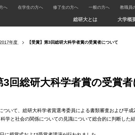
方へ
在学生の方へ
修了生の方へ
一般の方へ
教職員
総研大とは
大学概
2017年度
【受賞】第3回総研大科学者賞の受賞者について
第3回総研大科学者賞の受賞者
について、総研大科学者賞選考委員による書類審査および平成2
、科学と社会の関係についての見識について総合的に判断した
11日に授賞式および受賞者講演が行われました。