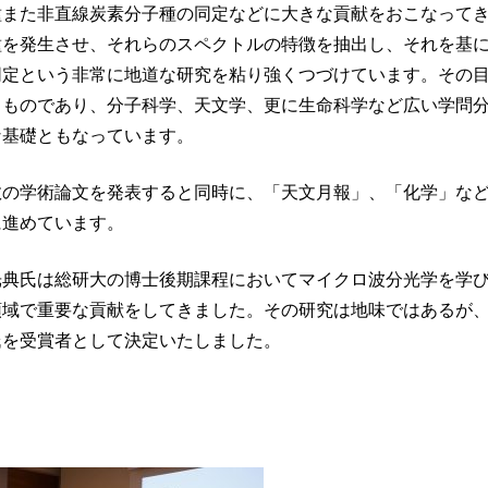
種また非直線炭素分子種の同定などに大きな貢献をおこなって
種を発生させ、それらのスペクトルの特徴を抽出し、それを基
同定という非常に地道な研究を粘り強くつづけています。その
るものであり、分子科学、天文学、更に生命科学など広い学問
な基礎ともなっています。
数の学術論文を発表すると同時に、「天文月報」、「化学」な
に進めています。
光典氏は総研大の博士後期課程においてマイクロ波分光学を学
領域で重要な貢献をしてきました。その研究は地味ではあるが
氏を受賞者として決定いたしました。