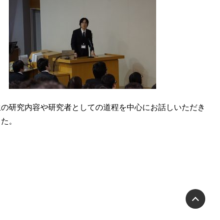
生の研究内容や研究者としての道程を中心にお話しいただき
した。
PA