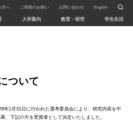
サ
の方へ
ご寄附のお願い
お問い合わせ
English
要
入学案内
教育・研究
学生生活
について
9年1月31日に行われた選考委員会により、研究内容を中
結果、下記の方を受賞者として決定いたしました。