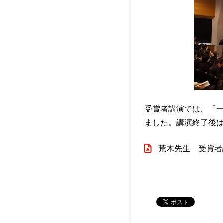
受賞者講演では、「
ました。講演終了後
荒木先生 受賞者