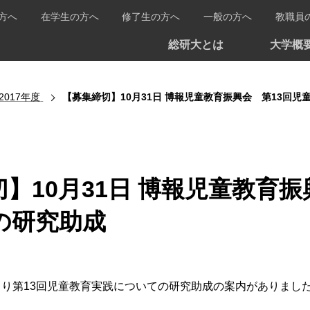
方へ
在学生の方へ
修了生の方へ
一般の方へ
教職員
総研大とは
大学概
2017年度
【募集締切】10月31日 博報児童教育振興会 第13回
】10月31日 博報児童教育
の研究助成
り第13回児童教育実践についての研究助成の案内がありまし