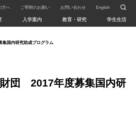
サ
の方へ
ご寄附のお願い
お問い合わせ
English
要
入学案内
教育・研究
学生生活
度募集国内研究助成プログラム
財団 2017年度募集国内研
。