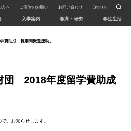
サ
の方へ
ご寄附のお願い
お問い合わせ
English
要
入学案内
教育・研究
学生生活
度留学費助成「長期間派遣援助」
財団 2018年度留学費助成
ので、お知らせします。