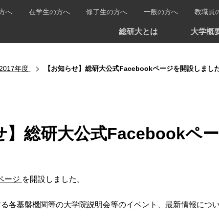
方へ
在学生の方へ
修了生の方へ
一般の方へ
教職員
総研大とは
大学概
2017年度
【お知らせ】総研大公式Facebookページを開設しまし
】総研大公式Facebook
kページ
を開設しました。
する各基盤機関等の大学院説明会等のイベント、最新情報につ