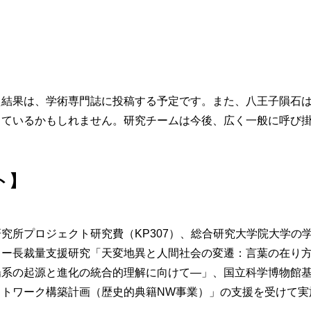
】
た結果は、学術専門誌に投稿する予定です。また、八王子隕石
っているかもしれません。研究チームは今後、広く一般に呼び
ト】
究所プロジェクト研究費（KP307）、総合研究大学院大学の
ター長裁量支援研究「天変地異と人間社会の変遷：言葉の在り
陽系の起源と進化の統合的理解に向けて―」、国立科学博物館
ットワーク構築計画（歴史的典籍NW事業）」の支援を受けて実