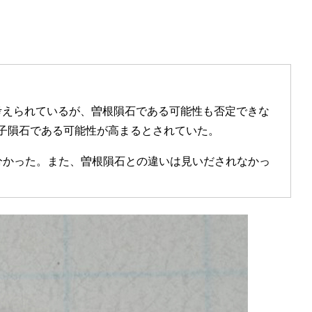
考えられているが、曽根隕石である可能性も否定できな
子隕石である可能性が高まるとされていた。
分かった。また、曽根隕石との違いは見いだされなかっ