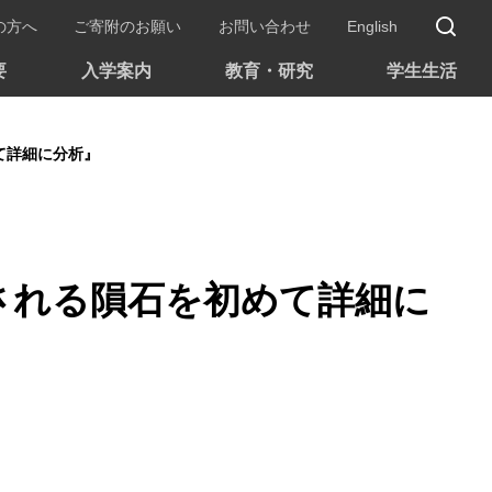
サ
の方へ
ご寄附のお願い
お問い合わせ
English
要
入学案内
教育・研究
学生生活
て詳細に分析』
される隕石を初めて詳細に