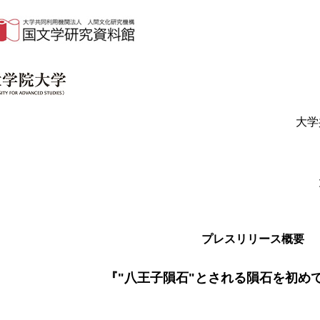
大学
プレスリリース概要
『"八王子隕石"とされる隕石を初め