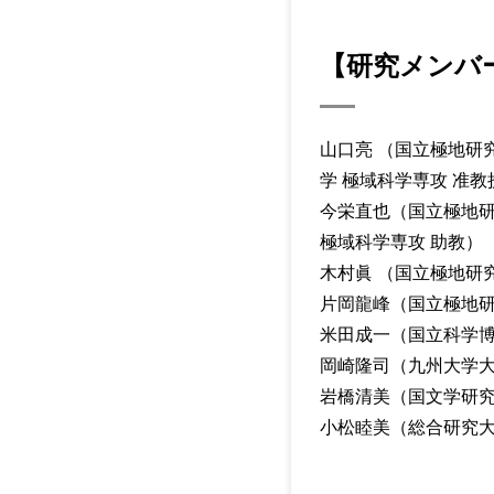
【研究メンバ
山口亮 （国立極地研
学 極域科学専攻 准教
今栄直也（国立極地研
極域科学専攻 助教）
木村眞 （国立極地研
片岡龍峰（国立極地研
米田成一（国立科学博
岡崎隆司（九州大学大
岩橋清美（国文学研究
小松睦美（総合研究大