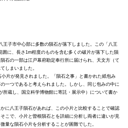
現在の八王子市中心部に多数の隕石が落下しました。この「八王
範囲に、長さ1m程度のものを含む多くの破片が落下した隕
た隕石の一部は江戸幕府勘定奉行所に届けられ、天文方（て
れてしまいました。
隕石小片が発見されました。「隕石之事」と書かれた紙包み
石の一つであると考えられました。しかし、同じ包みの中に
都府が所蔵し、国立科学博物館に寄託・展示中）について書か
ほかに八王子隕石があれば、この小片と比較することで確認
。そこで、小片と曽根隕石とを詳細に分析し両者に違いが見
、微量な隕石小片を分析することが困難でした。