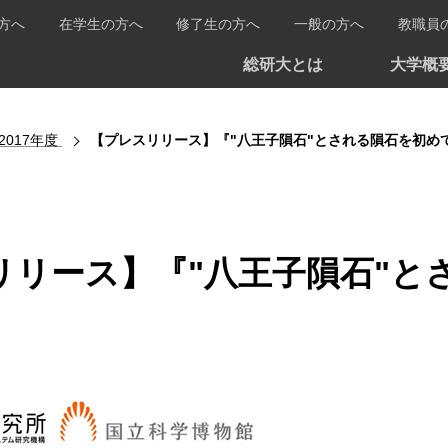
方へ
在学生の方へ
修了生の方へ
一般の方へ
教職員
総研大とは
大学概
2017年度
【プレスリリース】『"八王子隕石"とされる隕石を初め
リリース】『"八王子隕石"と