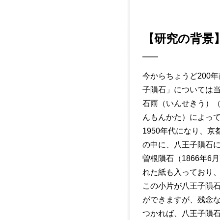
【研究の背景
今からちょうど200年
子隕石」については当
石雨（いんせきう）
んもんかた）によっ
1950年代になり、
の中に、八王子隕石
曽根隕石（1866年
れた紙も入っており
この小片が八王子隕
ができますが、残念
つかれば、八王子隕