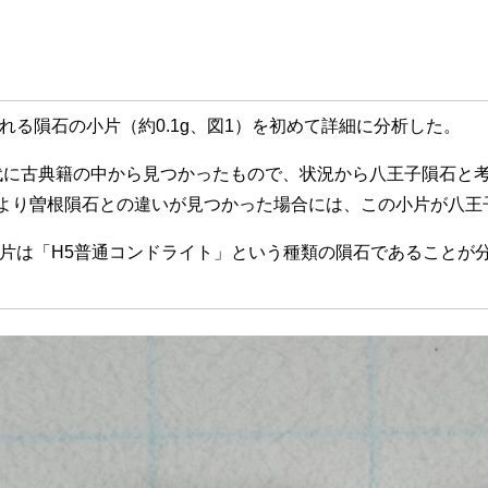
れる隕石の小片（約0.1g、図1）を初めて詳細に分析した。
年代に古典籍の中から見つかったもので、状況から八王子隕石と
より曽根隕石との違いが見つかった場合には、この小片が八王
片は「H5普通コンドライト」という種類の隕石であることが