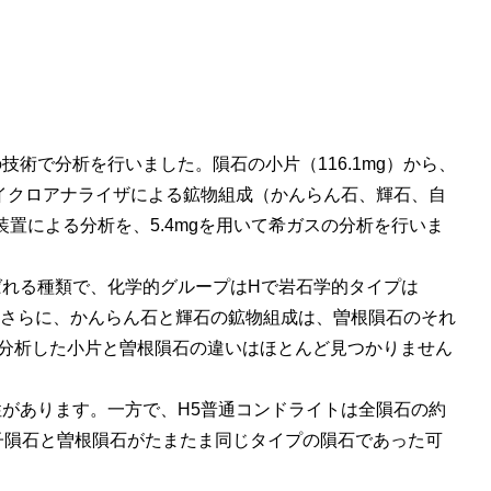
術で分析を行いました。隕石の小片（116.1mg）から、
マイクロアナライザによる鉱物組成（かんらん石、輝石、自
装置による分析を、5.4mgを用いて希ガスの分析を行いま
れる種類で、化学的グループはHで岩石学的タイプは
。さらに、かんらん石と輝石の鉱物組成は、曽根隕石のそれ
分析した小片と曽根隕石の違いはほとんど見つかりません
があります。一方で、H5普通コンドライトは全隕石の約
八王子隕石と曽根隕石がたまたま同じタイプの隕石であった可