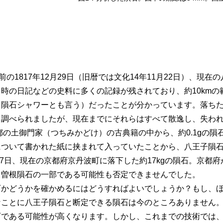
】
前の1817年12月29日（旧暦では文化14年11月22日）、
時の日記などの史料に多くの記録が残されており、約10kmの
（隕石シャワーとも言う）だったことが分かっています。落ち
て調べられましたが、現在までにそれらはすべて散逸し、失わ
京都の土御門家（つちみかどけ）の古典籍の中から、約0.1gの
について書かれた紙に挟まれて入っていたことから、八王子隕
6月7日、現在の京都府京丹波町に落下した約17kgの隕石。京
、曽根隕石の一部である可能性も否定できませんでした。
石かどうかを確かめるにはどうすればよいでしょうか？もし、
なことに八王子隕石と断定できる隕石は今のところありません
石である可能性が高くなります。しかし、これまでの技術では