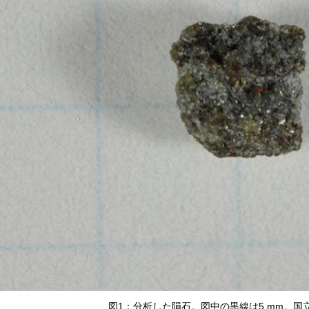
図1：分析した隕石。図中の黒線は5 mm。国