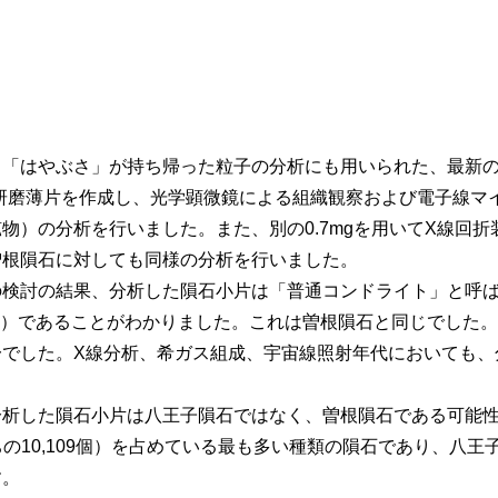
】
「はやぶさ」が持ち帰った粒子の分析にも用いられた、最新の技
り、研磨薄片を作成し、光学顕微鏡による組織観察および電子線
物）の分析を行いました。また、別の0.7mgを用いてX線回折
曽根隕石に対しても同様の分析を行いました。
の検討の結果、分析した隕石小片は「普通コンドライト」と呼ば
す）であることがわかりました。これは曽根隕石と同じでした
一でした。X線分析、希ガス組成、宇宙線照射年代においても、
析した隕石小片は八王子隕石ではなく、曽根隕石である可能性
個のうちの10,109個）を占めている最も多い種類の隕石であり、
す。