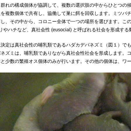
、群れの構成個体が協調して、複数の選択肢の中からひとつの
報を複数個体で共有し、協働して巣に餌を回収します。ミツバ
、その中から、コロニー全体で一つの場所を選びます。このような意思決
、アリやハチなど、真社会性 (eusocial) と呼ばれる社会を形
思決定は真社会性の哺乳類であるハダカデバネズミ（図１）で
ネズミは、哺乳類でありながら真社会性社会を形成します。コ
体と少数の繁殖オス個体のみが行います。その他の個体は、ワ