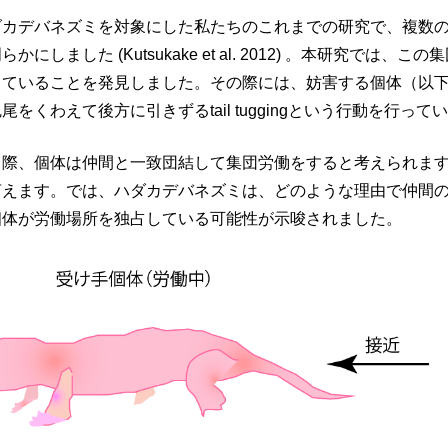
ダカデバネズミを対象にした私たちのこれまでの研究で、複数
にしました (Kutsukake et al. 2012) 。本研究
していることを発見しました。その際には、妨害する個体（以
をくわえて後方に引きずるtail tuggingという行動を行っ
る際、個体は仲間と一致団結して集団労働をすると考えられま
言えます。では、ハダカデバネズミは、どのような理由で仲間
個体が労働場所を独占している可能性が示唆されました。