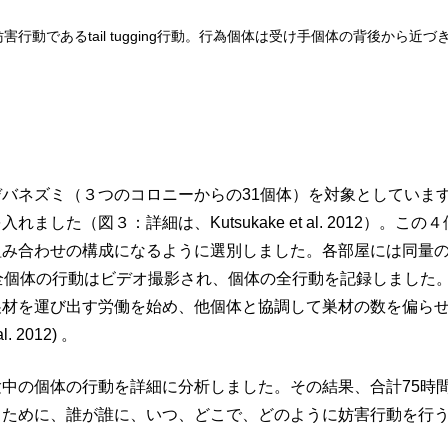
害行動であるtail tugging行動。行為個体は受け手個体の背後から
】
バネズミ（３つのコロニーからの31個体）を対象としていま
れました（図３：詳細は、Kutsukake et al. 2012
み合わせの構成になるように選別しました。各部屋には同量の
全個体の行動はビデオ撮影され、個体の全行動を記録しました
巣材を運び出す労働を始め、他個体と協調して巣材の数を偏ら
l. 2012) 。
中の個体の行動を詳細に分析しました。その結果、合計75時間
るために、誰が誰に、いつ、どこで、どのように妨害行動を行