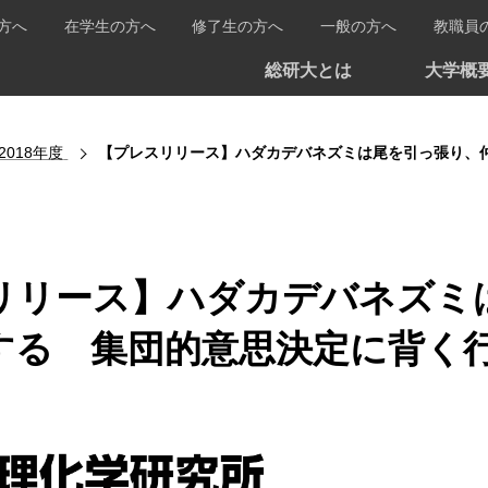
方へ
在学生の方へ
修了生の方へ
一般の方へ
教職員
総研大とは
大学概
2018年度
【プレスリリース】ハダカデバネズミは尾を引っ張り、
リリース】ハダカデバネズミ
する 集団的意思決定に背く