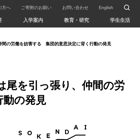
サ
の方へ
ご寄附のお願い
お問い合わせ
English
要
入学案内
教育・研究
学生生活
仲間の労働を妨害する 集団的意思決定に背く行動の発見
は尾を引っ張り、仲間の労
行動の発見