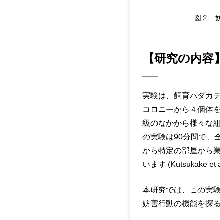
図２ 妨
【研究の内容
実験は、飼育ハダカデ
コロニーから４個体を入
級のなかから様々な組
の実験は90分間で、
から特定の部屋から
います (Kutsukake et a
本研究では、この実験
妨害行動の機能を探