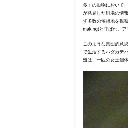
多くの動物において
が発見した餌場の情
ず多数の候補地を視察し
making)と呼ばれ
このような集団的意
で生活するハダカデバ
殖は、一匹の女王個