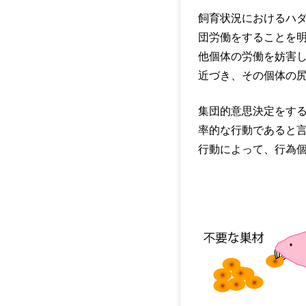
飼育状況におけるハ
団労働をすることを明らか
他個体の労働を妨害
近づき、その個体の尻尾
集団的意思決定をす
率的な行動であると
行動によって、行為