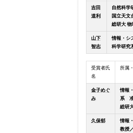
吉田
自然科学
道利
国立天文台
総研大 
山下
情報・シ
智志
科学研究
受賞者氏
所属
名
金子めぐ
情報
み
系 
総研
久保郁
情報
教授