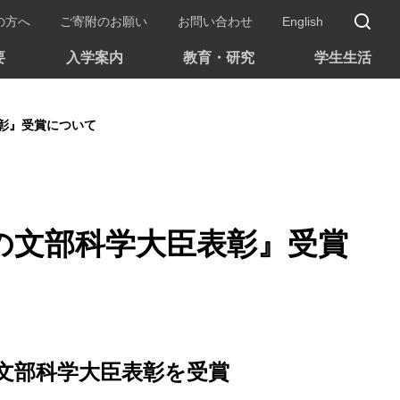
サ
の方へ
ご寄附のお願い
お問い合わせ
English
要
入学案内
教育・研究
学生生活
彰』受賞について
の文部科学大臣表彰』受賞
の文部科学大臣表彰を受賞