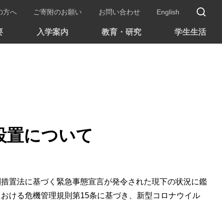
サ
の方へ
ご寄附のお願い
お問い合わせ
English
要
入学案内
教育・研究
学生生活
設置について
別措置法に基づく緊急事態宣言が発令された現下の状況に鑑
おける危機管理規則第15条に基づき、新型コロナウイル