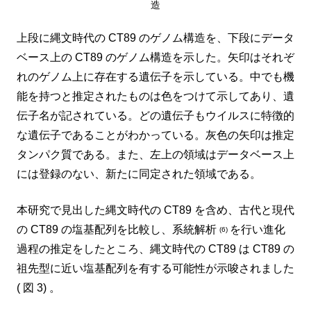
造
上段に縄文時代の CT89 のゲノム構造を、下段にデータ
ベース上の CT89 のゲノム構造を示した。矢印はそれぞ
れのゲノム上に存在する遺伝子を示している。中でも機
能を持つと推定されたものは色をつけて示してあり、遺
伝子名が記されている。どの遺伝子もウイルスに特徴的
な遺伝子であることがわかっている。灰色の矢印は推定
タンパク質である。また、左上の領域はデータベース上
には登録のない、新たに同定された領域である。
本研究で見出した縄文時代の CT89 を含め、古代と現代
の CT89 の塩基配列を比較し、系統解析
を行い進化
(6)
過程の推定をしたところ、縄文時代の CT89 は CT89 の
祖先型に近い塩基配列を有する可能性が示唆されました
( 図 3) 。