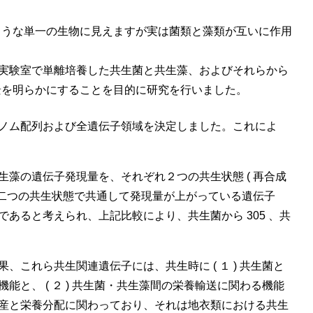
ような単一の生物に見えますが実は菌類と藻類が互いに作用
、実験室で単離培養した共生菌と共生藻、およびそれらから
景を明らかにすることを目的に研究を行いました。
ノム配列および全遺伝子領域を決定しました。これによ
藻の遺伝子発現量を、それぞれ２つの共生状態 ( 再合成
。二つの共生状態で共通して発現量が上がっている遺伝子
あると考えられ、上記比較により、共生菌から 305 、共
これら共生関連遺伝子には、共生時に ( １ ) 共生菌と
と、 ( ２ ) 共生菌・共生藻間の栄養輸送に関わる機能
産と栄養分配に関わっており、それは地衣類における共生