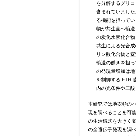
を分解するグリコ
含まれていました
る機能を担ってい
物が共生菌へ輸送
の炭化水素化合物
共生による光合成
リン酸化合物と窒
輸送の働きを担っ
の発現量増加は地
を制御する FTR
内の光条件や二酸
本研究では地衣類の
現を調べることを可
の生活様式を大きく
の全遺伝子発現を調