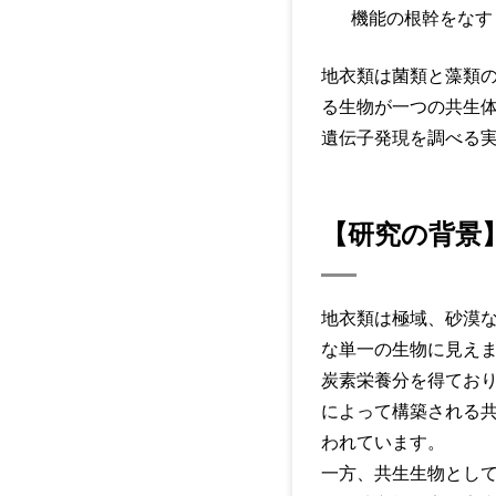
機能の根幹をなす
地衣類は菌類と藻類
る生物が一つの共生
遺伝子発現を調べる
【研究の背景
地衣類は極域、砂漠
な単一の生物に見え
炭素栄養分を得てお
によって構築される
われています。
一方、共生生物とし