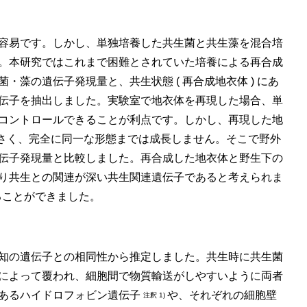
容易です。しかし、単独培養した共生菌と共生藻を混合培
。本研究ではこれまで困難とされていた培養による再合成
藻の遺伝子発現量と、共生状態 ( 再合成地衣体 ) にあ
伝子を抽出しました。実験室で地衣体を再現した場合、単
コントロールできることが利点です。しかし、再現した地
と小さく、完全に同一な形態までは成長しません。そこで野外
伝子発現量と比較しました。再合成した地衣体と野生下の
り共生との関連が深い共生関連遺伝子であると考えられま
することができました。
知の遺伝子との相同性から推定しました。共生時に共生菌
によって覆われ、細胞間で物質輸送がしやすいように両者
あるハイドロフォビン遺伝子
や、それぞれの細胞壁
注釈 1)