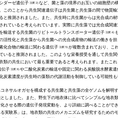
シダーゼ遺伝子
など、菌と藻の境界のお互いの細胞壁の
注釈 2)
。このことから共生関連遺伝子は共生菌と共生藻の間で物質輸
ると推測されました。また、共生時に共生菌からは光合成の材
されていると考えられています。実際に共生藻では光合成関
を輸送する共生菌のリビトールトランスポーター遺伝子
注釈 4)
の活性化と共生藻から共生菌への光合成産物の輸送の働きを担
素化合物の輸送に関わる遺伝子
が複数含まれており、こ
注釈 5)
ていると推測されました。このような栄養授受を通して共生関
衣類の共生において最も重要であると考えられます。またこれ
 遺伝子
や二酸化炭素の輸送や固定に関わる炭酸脱水酵素遺
注釈 6)
化炭素濃度が共生時の藻類の代謝活動を制御している可能性も
ハコネサルオガセを構成する共生菌と共生藻の全ゲノムを解明
能としました。また、野生下の地衣体に比べてシンプルな地衣
変化させる際の遺伝子発現変動を、より詳細に調べることがで
べる実験系」は、地衣類の共生のメカニズムを研究するための