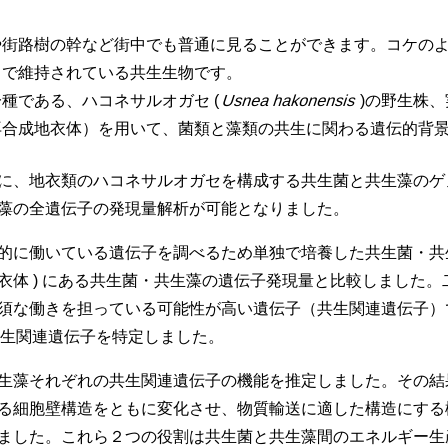
や街路樹の幹など街中でも普通に見ることができます。コケの
とで維持されている共生生物です。
種である、ハコネサルオガセ (
Usnea hakonensis
)の野生株
再合成地衣体）を用いて、菌類と藻類の共生に関わる遺伝的背
に、地衣類のハコネサルオガセを構成する共生菌と共生藻のゲ
藻の全遺伝子の発現量解析が可能となりました。
的に働いている遺伝子を調べるため単独で培養した共生菌・共生
衣体 ) にある共生菌・共生藻の遺伝子発現量と比較しました
須な働きを担っている可能性が高い遺伝子（共生関連遺伝子）で
の共生関連遺伝子を特定しました。
生藻それぞれの共生関連遺伝子の機能を推定しました。その結果、
る細胞壁構造をともに変化させ、物質輸送に適した構造にする機能
ました。これら２つの役割は共生菌と共生藻間のエネルギー生