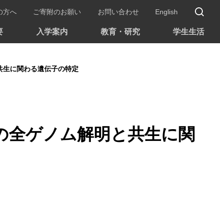
サ
の方へ
ご寄附のお願い
お問い合わせ
English
要
入学案内
教育・研究
学生生活
共生に関わる遺伝子の特定
の全ゲノム解明と共生に関