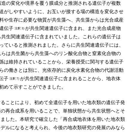
構造の変化や境界を覆う膜成分と推測される遺伝子が複数
送がしやすいように、お互いが接する場の構造を変化させ
料や生存に必要な物質が共生藻へ、共生藻からは光合成産
連遺伝子
が共生関連遺伝子に含まれ、また光合成産物
注釈 3)
も共生関連遺伝子に含まれていました。これらの遺伝子は
っていると推測されました。さらに共生関連遺伝子には、
れらは共生菌から共生藻へのリン酸化合物と窒素化合物の
係は維持されていることから、栄養授受に関与する遺伝子
らの働きとは別に、光依存的に炭化水素化合物の代謝活動
伝子
が共生関連遺伝子に含まれることから、地衣体
注釈 7)
初めて示すことができました。
することにより、初めて全遺伝子を用いた地衣類の遺伝子発
類の再合成系を用いることで、単独状態から共生状態へとそ
きました。本研究で確立した「再合成地衣体を用いた地衣類
モデルになると考えられ、今後の地衣類研究の発展のみなら