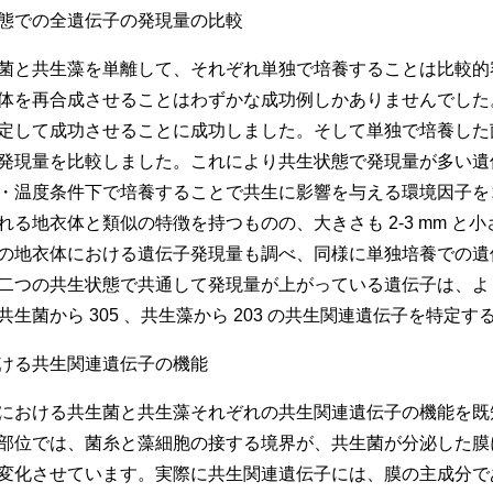
態での全遺伝子の発現量の比較
菌と共生藻を単離して、それぞれ単独で培養することは比較的
体を再合成させることはわずかな成功例しかありませんでした
定して成功させることに成功しました。そして単独で培養した菌・
発現量を比較しました。これにより共生状態で発現量が多い遺
・温度条件下で培養することで共生に影響を与える環境因子を
れる地衣体と類似の特徴を持つものの、大きさも 2-3 mm 
の地衣体における遺伝子発現量も調べ、同様に単独培養での遺
二つの共生状態で共通して発現量が上がっている遺伝子は、よ
生菌から 305 、共生藻から 203 の共生関連遺伝子を特定
ける共生関連遺伝子の機能
における共生菌と共生藻それぞれの共生関連遺伝子の機能を既
部位では、菌糸と藻細胞の接する境界が、共生菌が分泌した膜
変化させています。実際に共生関連遺伝子には、膜の主成分で