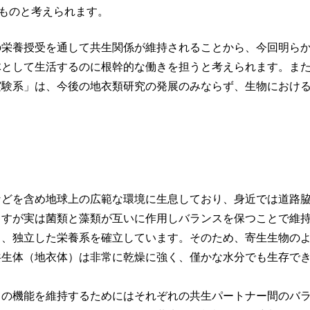
ものと考えられます。
の栄養授受を通して共生関係が維持されることから、今回明ら
体として生活するのに根幹的な働きを担うと考えられます。ま
実験系」は、今後の地衣類研究の発展のみならず、生物におけ
】
などを含め地球上の広範な環境に生息しており、身近では道路
ますが実は菌類と藻類が互いに作用しバランスを保つことで維
り、独立した栄養系を確立しています。そのため、寄生生物の
共生体（地衣体）は非常に乾燥に強く、僅かな水分でも生存で
ての機能を維持するためにはそれぞれの共生パートナー間のバ