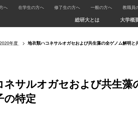
方へ
在学生の方へ
修了生の方へ
一般の方へ
教職員
総研大とは
大学概
2020年度
地衣類ハコネサルオガセおよび共生藻の全ゲノム解明と
コネサルオガセおよび共生藻
子の特定