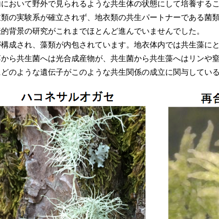
内において野外で見られるような共生体の状態にして培養する
衣類の実験系が確立されず、地衣類の共生パートナーである菌
伝的背景の研究がこれまでほとんど進んでいませんでした。
が構成され、藻類が内包されています。地衣体内では共生藻に
藻から共生菌へは光合成産物が、共生菌から共生藻へはリンや
にどのような遺伝子がこのような共生関係の成立に関与してい