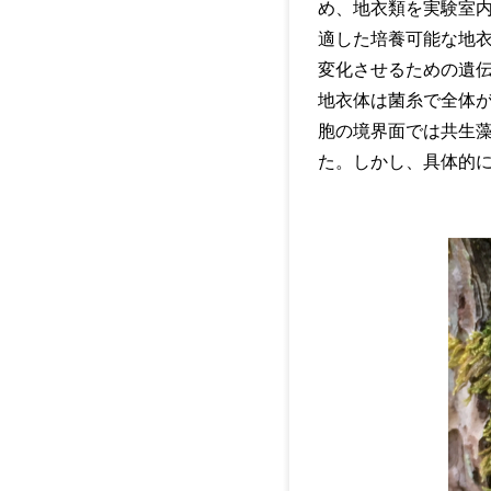
め、地衣類を実験室
適した培養可能な地
変化させるための遺
地衣体は菌糸で全体
胞の境界面では共生
た。しかし、具体的