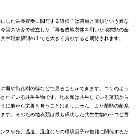
かにした栄養授受に関与する遺伝子は菌類と藻類という異な
た今回の研究で確立した「再合成地衣体を用いた地衣類の全
る共生現象解明の上でも大きく貢献すると期待されます。
脇の塀や街路樹の幹などで見ることができます。コケのよう
持されている共生生物です。地衣類は共生している藻類から
ように他から栄養を奪うことはありません。また菌類の菌糸
きます。そのため地衣類は最も成功した共生生物の一つと言
ランスや光、温度、湿度などの環境因子が複雑に関係するた