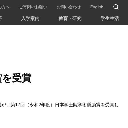
サ
の方へ
ご寄附のお願い
お問い合わせ
English
要
入学案内
教育・研究
学生生活
賞を受賞
教授が、第17回（令和2年度）日本学士院学術奨励賞を受賞し