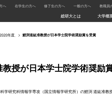
方へ
在学生の方へ
修了生の方へ
一般の方へ
教職員
総研大とは
大学概
2020年度
鯉渕道紘准教授が日本学士院学術奨励賞を受賞
准教授が日本学士院学術奨励
、複合科学研究科情報学専攻（国立情報学研究所）の鯉渕 道紘准