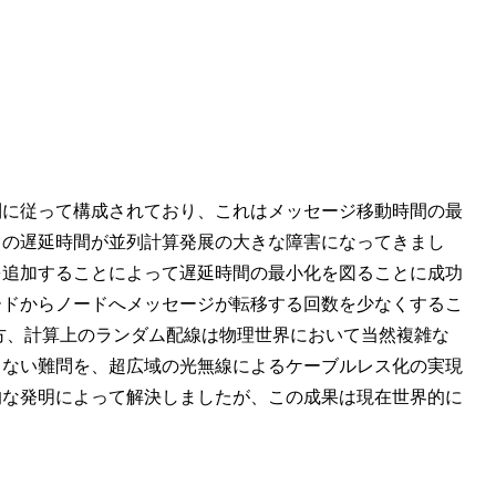
則に従って構成されており、これはメッセージ移動時間の最
この遅延時間が並列計算発展の大きな障害になってきまし
を追加することによって遅延時間の最小化を図ることに成功
ードからノードへメッセージが転移する回数を少なくするこ
一方、計算上のランダム配線は物理世界において当然複雑な
らない難問を、超広域の光無線によるケーブルレス化の実現
的な発明によって解決しましたが、この成果は現在世界的に