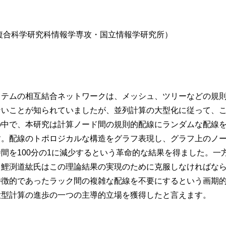
複合科学研究科情報学専攻・国立情報学研究所）
ステムの相互結合ネットワークは、メッシュ、ツリーなどの規
ないことが知られていましたが、並列計算の大型化に従って、
の中で、本研究は計算ノード間の規則的配線にランダムな配線
す。配線のトポロジカルな構造をグラフ表現し、グラフ上のノ
間を100分の1に減少するという革命的な結果を得ました。
。鯉渕道紘氏はこの理論結果の実現のために克服しなければな
特徴的であったラック間の複雑な配線を不要にするという画期
大型計算の進歩の一つの主導的立場を獲得したと言えます。