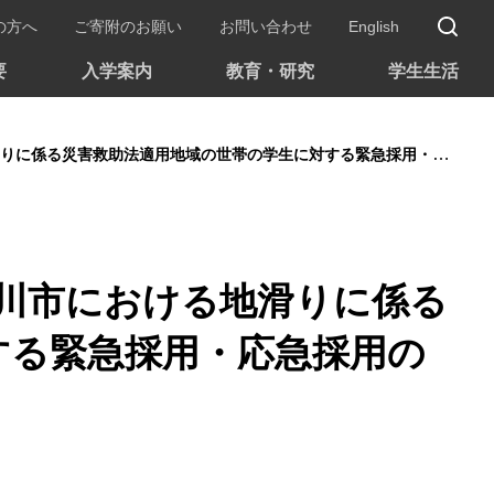
サ
の方へ
ご寄附のお願い
お問い合わせ
English
要
入学案内
教育・研究
学生生活
救助法適用地域の世帯の学生に対する緊急採用・応急採用の取り扱いについて
魚川市における地滑りに係る
する緊急採用・応急採用の