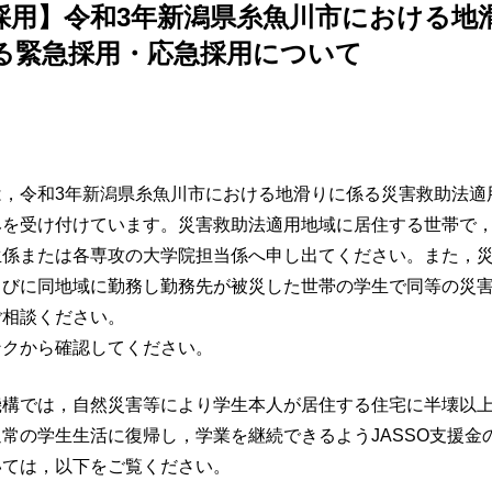
採用】令和3年新潟県糸魚川市における地
る緊急採用・応急採用について
は，令和3年新潟県糸魚川市における地滑りに係る災害救助法適
みを受け付けています。災害救助法適用地域に居住する世帯で
生係または各専攻の大学院担当係へ申し出てください。また，
らびに同地域に勤務し勤務先が被災した世帯の学生で同等の災
ご相談ください。
ンクから確認してください。
機構では，自然災害等により学生本人が居住する住宅に半壊以
常の学生生活に復帰し，学業を継続できるようJASSO支援金
いては，以下をご覧ください。