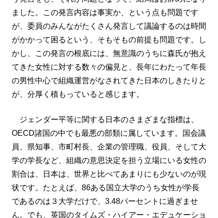
ました。この発言内容は事実か、という点も問題です
が、委員のみんながたくさん発言して議論するのは時間
がかかって困るという、そもそもの前提も問題です。し
かし、この発言の根底には、無意識のうちに森氏が抱え
てきた女性に対する数々の偏見と、長年にわたって年長
の男性中心で組織運営がなされてきた日本のしきたりと
が、分厚く積もっていると感じます。
ジェンダー平等に関する日本のさまざまな指標は、
OECD諸国の中でも最悪の部類に属しています。国会議
員、県知事、市町村長、企業の管理職、役員、そして大
学の学長など、組織の意思決定を担う立場にいる女性の
割合は、日本は、世界と比べてあまりにも少ないのが現
状です。たとえば、86ある国立大学のうち女性が学長
であるのは３大学だけで、3.48パーセントに過ぎませ
ん。でも、英国のタイムズ・ハイアー・エデュケーショ