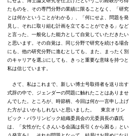
にせよ、博士論文研究を仕上げたというこの経験から得
たものを、その専門分野の業績に限ることなく、「研究
とは何かということがわかる」、「何にせよ、問題を発
見し、それに取り組む計画を立てることができる」など
と言った、一般化した能力として自覚していただきたい
と思います。その自覚は、同じ分野で研究を続ける場合
にも、他の研究分野に進むとしても、また、まったく別
のキャリアを選ぶにしても、きっと重要な意味を持つと
私は信じています。
さて、私はこれまで、新しい博士号取得者を送り出す
式辞の中で、ジェンダーの問題に触れたことはありませ
んでした。ところが、時節柄、今回は何か一言申し上げ
た方がよいかもしれないと思いました。 東京オリン
ピック・パラリンピック組織委員会の元委員長の森氏
は、「女性がたくさんいる会議は長引くから困る」とい
う発言をし、それが問題となって、結局はお辞めになり