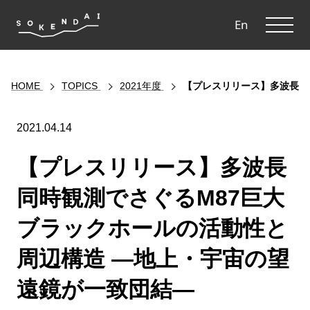
ME
En
HOME
TOPICS
2021年度
【プレスリリース】多波長同
2021.04.14
【プレスリリース】多波長
同時観測でさぐるM87巨大
ブラックホールの活動性と
周辺構造 ―地上・宇宙の望
遠鏡が一致団結―