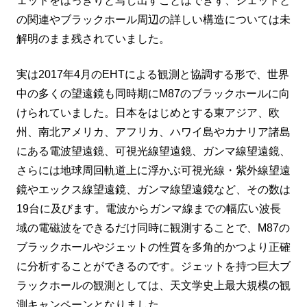
ェットをはっきりと写し出すことはできず、ジェットと
の関連やブラックホール周辺の詳しい構造については未
解明のまま残されていました。
実は2017年4月のEHTによる観測と協調する形で、世界
中の多くの望遠鏡も同時期にM87のブラックホールに向
けられていました。日本をはじめとする東アジア、欧
州、南北アメリカ、アフリカ、ハワイ島やカナリア諸島
にある電波望遠鏡、可視光線望遠鏡、ガンマ線望遠鏡、
さらには地球周回軌道上に浮かぶ可視光線・紫外線望遠
鏡やエックス線望遠鏡、ガンマ線望遠鏡など、その数は
19台に及びます。電波からガンマ線までの幅広い波長
域の電磁波をできるだけ同時に観測することで、M87の
ブラックホールやジェットの性質を多角的かつより正確
に分析することができるのです。ジェットを持つ巨大ブ
ラックホールの観測としては、天文学史上最大規模の観
測キャンペーンとなりました。