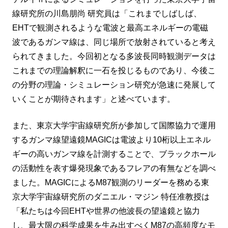
線研究所の川島朋尚 研究員は「これまでしばしば、
EHTで観測されるような電波と最高エネルギーの電磁
波であるガンマ線は、同じ場所で放射されていると考え
られてきました。今回初となる多波長同時観測データは
これまでの理論解釈に一石を投じるものであり、今後こ
の分野の理論・シミュレーション研究が急速に発展して
いくことが期待されます」と述べています。
また、東京大学宇宙線研究所が参加して国際協力で運用
するガンマ線望遠鏡MAGICは電波より10桁以上エネル
ギーの高いガンマ線を計測することで、ブラックホール
の活動性を表す爆発現象であるフレアの有無などを調べ
ました。MAGICによるM87観測のリーダーを務める東
京大学宇宙線研究所のダニエル・マジン 特任准教授は
「私たちは今回EHTや世界の他波長の望遠鏡と協力
し、最大限の科学成果を生み出すべくM87の高頻度なモ