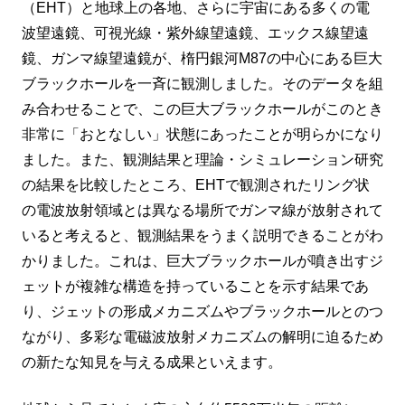
（EHT）と地球上の各地、さらに宇宙にある多くの電
波望遠鏡、可視光線・紫外線望遠鏡、エックス線望遠
鏡、ガンマ線望遠鏡が、楕円銀河M87の中心にある巨大
ブラックホールを一斉に観測しました。そのデータを組
み合わせることで、この巨大ブラックホールがこのとき
非常に「おとなしい」状態にあったことが明らかになり
ました。また、観測結果と理論・シミュレーション研究
の結果を比較したところ、EHTで観測されたリング状
の電波放射領域とは異なる場所でガンマ線が放射されて
いると考えると、観測結果をうまく説明できることがわ
かりました。これは、巨大ブラックホールが噴き出すジ
ェットが複雑な構造を持っていることを示す結果であ
り、ジェットの形成メカニズムやブラックホールとのつ
ながり、多彩な電磁波放射メカニズムの解明に迫るため
の新たな知見を与える成果といえます。