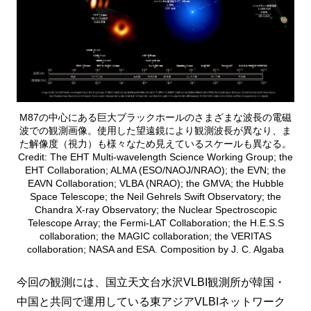
M87の中心にある巨大ブラックホールのさまざまな波長の電磁
波での観測画像。使用した望遠鏡により観測波長が異なり、ま
た解像度（視力）も様々なため見えているスケールも異なる。
Credit: The EHT Multi-wavelength Science Working Group; the
EHT Collaboration; ALMA (ESO/NAOJ/NRAO); the EVN; the
EAVN Collaboration; VLBA (NRAO); the GMVA; the Hubble
Space Telescope; the Neil Gehrels Swift Observatory; the
Chandra X-ray Observatory; the Nuclear Spectroscopic
Telescope Array; the Fermi-LAT Collaboration; the H.E.S.S
collaboration; the MAGIC collaboration; the VERITAS
collaboration; NASA and ESA. Composition by J. C. Algaba
今回の観測には、国立天文台水沢VLBI観測所が韓国・
中国と共同で運用している東アジアVLBIネットワーク