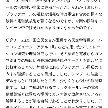
果、2017年4月ごろのタイミングでは、巨大ブラックホ
ールの活動性が非常に静穏だったことがわかりました。
ブラックホールの活動が活発な時は電波も含めた様々な
波長の電磁波放射が強くなるのですが、今回の観測キャ
ンペーン中ではそれがあまり強くなかったのです。
研究チームは、国立天文台が運用する天文学専用スーパ
ーコンピュータ「アテルイII」などを用いたシミュレー
ション研究や理論研究も行い、その結果と電波からガン
マ線までの幅広い波長域の同時観測データとを総合的に
比較することで、静穏期にあるブラックホール周辺のよ
うすを理解することを目指しました。シンプルな理論モ
デルをもとに計算したところ、少なくとも今回の観測時
期では、EHTで観測されるブラックホール近傍の電波
放射領域とは異なる場所でガンマ線が放射されていると
解釈することが最も自然であることがわかりました。ア
テルイⅡによるシミュレーションを行った東京大学宇宙