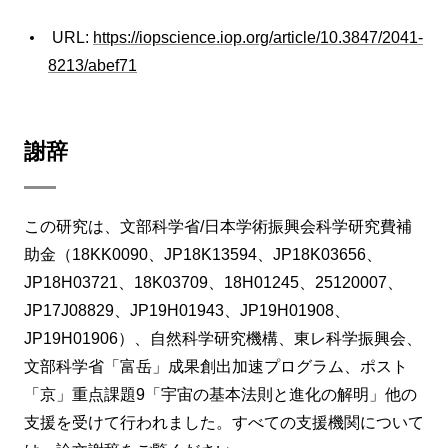
URL:
https://iopscience.iop.org/article/10.3847/2041-
8213/abef71
謝辞
この研究は、文部科学省/日本学術振興会科学研究費補
助金（18KK0090、JP18K13594、JP18K03656、
JP18H03721、18K03709、18H01245、25120007、
JP17J08829、JP19H01943、JP19H01908、
JP19H01906）、自然科学研究機構、東レ科学振興会、
文部科学省「富岳」成果創出加速プログラム、ポスト
「京」重点課題9「宇宙の基本法則と進化の解明」他の
支援を受けて行われました。すべての支援機関について