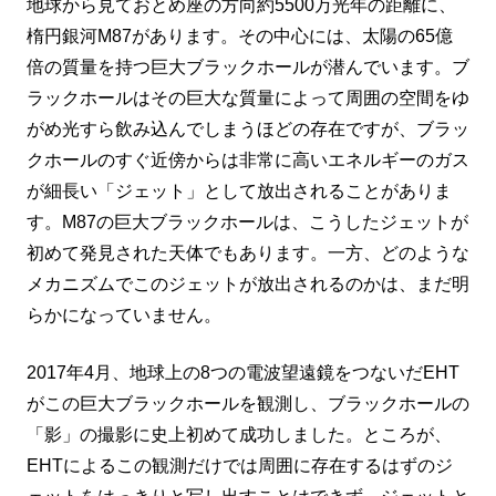
地球から見ておとめ座の方向約5500万光年の距離に、
楕円銀河M87があります。その中心には、太陽の65億
倍の質量を持つ巨大ブラックホールが潜んでいます。ブ
ラックホールはその巨大な質量によって周囲の空間をゆ
がめ光すら飲み込んでしまうほどの存在ですが、ブラッ
クホールのすぐ近傍からは非常に高いエネルギーのガス
が細長い「ジェット」として放出されることがありま
す。M87の巨大ブラックホールは、こうしたジェットが
初めて発見された天体でもあります。一方、どのような
メカニズムでこのジェットが放出されるのかは、まだ明
らかになっていません。
2017年4月、地球上の8つの電波望遠鏡をつないだEHT
がこの巨大ブラックホールを観測し、ブラックホールの
「影」の撮影に史上初めて成功しました。ところが、
EHTによるこの観測だけでは周囲に存在するはずのジ