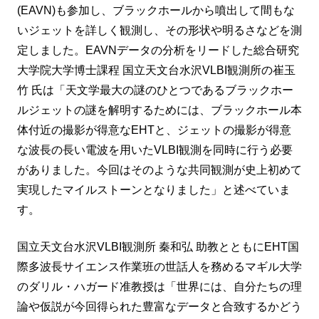
(EAVN)も参加し、ブラックホールから噴出して間もな
いジェットを詳しく観測し、その形状や明るさなどを測
定しました。EAVNデータの分析をリードした総合研究
大学院大学博士課程 国立天文台水沢VLBI観測所の崔玉
竹 氏は「天文学最大の謎のひとつであるブラックホー
ルジェットの謎を解明するためには、ブラックホール本
体付近の撮影が得意なEHTと、ジェットの撮影が得意
な波長の長い電波を用いたVLBI観測を同時に行う必要
がありました。今回はそのような共同観測が史上初めて
実現したマイルストーンとなりました」と述べていま
す。
国⽴天⽂台⽔沢VLBI観測所 秦和弘 助教とともにEHT国
際多波長サイエンス作業班の世話人を務めるマギル⼤学
のダリル・ハガード准教授は「世界には、自分たちの理
論や仮説が今回得られた豊富なデータと合致するかどう