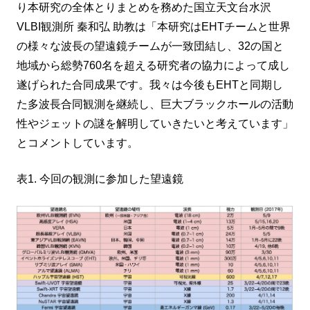
り本研究の全体とりまとめを務めた国立天文台水沢
VLBI観測所 秦和弘 助教は「本研究はEHTチームと世界
の様々な波長の望遠鏡チームが一致団結し、32の国と
地域から総勢760名を超える研究者の協力によって成し
遂げられた合同成果です。我々は今後もEHTと同期し
た多波長合同観測を継続し、巨大ブラックホールの活動
性やジェットの謎を解明していきたいと考えています」
とコメントしています。
表1. 今回の観測に参加した望遠鏡