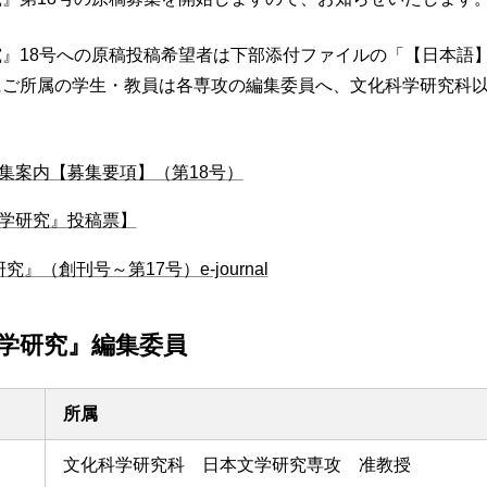
』18号への原稿投稿希望者は下部添付ファイルの「【日本語
にご所属の学生・教員は各専攻の編集委員へ、文化科学研究科
集案内【募集要項】（第18号）
学研究』投稿票】
』（創刊号～第17号）e-journal
学研究』編集委員
所属
文化科学研究科 日本文学研究専攻 准教授