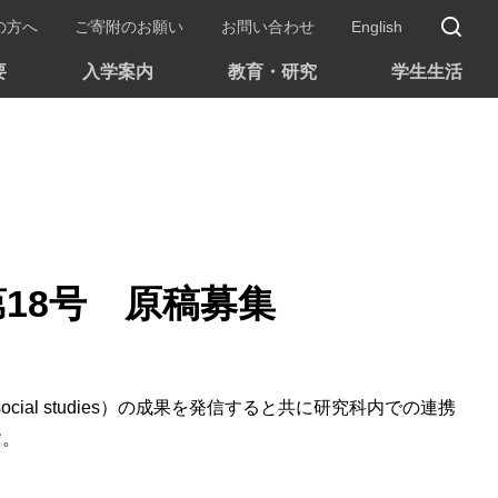
サ
の方へ
ご寄附のお願い
お問い合わせ
English
要
入学案内
教育・研究
学生生活
18号 原稿募集
cial studies）の成果を発信すると共に研究科内での連携
す。
。