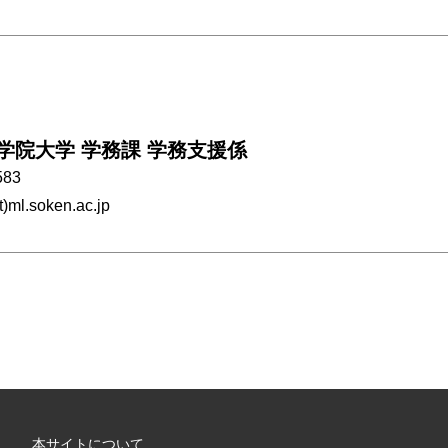
学院大学 学務課 学務支援係
583
)ml.soken.ac.jp
本サイトについて