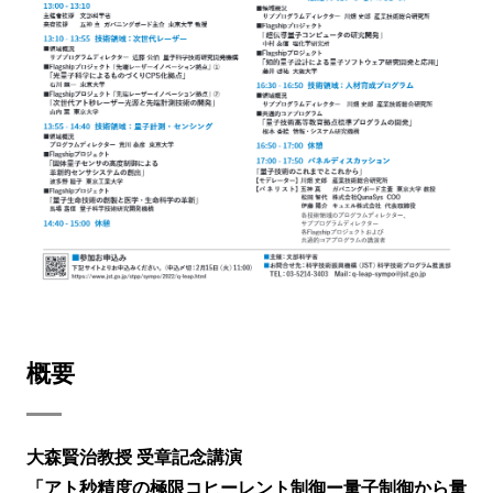
概要
大森賢治教授 受章記念講演
「アト秒精度の極限コヒーレント制御ー量子制御から量