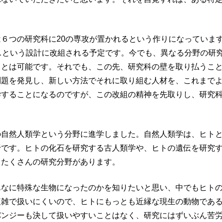
６つの研究科に20の専攻が置かれるという作りになっていま
スという設計に改組される予定です。今でも、異なる分野の研
ことは可能です。それでも、この先、研究科の壁を取り払うこ
問題を発見し、新しい方法でそれに取り組む人材を、これまで
学することになるのですが、この改組の精神を先取りし、研究
の自然人類学という分野に進学しました。自然人類学は、ヒト
野です。ヒトの化石を研究する古人類学や、ヒトの遺伝を研究
もたくさんの研究分野があります。
んなに特殊な生物になったのかを知りたいと思い、中でもヒト
複雑で扱いにくいので、ヒトにもっとも近縁な現生の動物であ
パンジーも決して扱いやすいことはなく、研究にはずいぶん苦