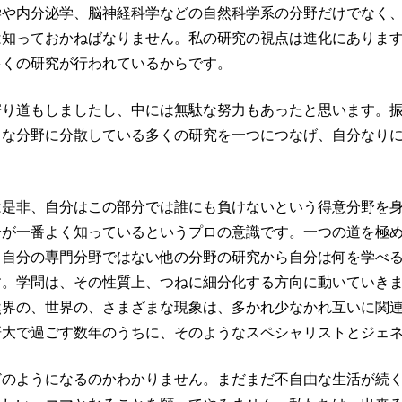
学や内分泌学、脳神経科学などの自然科学系の分野だけでなく
は知っておかねばなりません。私の研究の視点は進化にありま
多くの研究が行われているからです。
寄り道もしましたし、中には無駄な努力もあったと思います。
まな分野に分散している多くの研究を一つにつなげ、自分なり
は是非、自分はこの部分では誰にも負けないという得意分野を
分が一番よく知っているというプロの意識です。一つの道を極
、自分の専門分野ではない他の分野の研究から自分は何を学べ
す。学問は、その性質上、つねに細分化する方向に動いていき
然界の、世界の、さまざまな現象は、多かれ少なかれ互いに関
研大で過ごす数年のうちに、そのようなスペシャリストとジェ
どのようになるのかわかりません。まだまだ不自由な生活が続