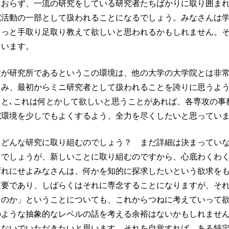
はおらず、一流の研究をしている研究者たちばかりに取り囲ま
究活動の一部として扱われることになるでしょう。みなさんは
もっと手取り足取り教えて欲しいと思われるかもしれません。
ています。
攻が研究所であるというこの環境は、他の大学の大学院とは非
しみ、最初からミニ研究者として扱われることを誇りに思うよ
こと､これは何とかして欲しいと思うことがあれば、各専攻の事
究環境を少しでもよくするよう、全力を尽くしたいと思ってい
らどんな研究に取り組むのでしょう？ まだ詳細は決まってい
るでしょうが、新しいことに取り組むのですから、心底わくわ
ずれにせよみなさんは、何かを知的に探求したいという欲求を
重要であり、しばらくはそれに専念することになりますが、そ
るのか」ということについても、これからつねに考えていって
のような抽象的なレベルの話を考える余裕はないかもしれませ
れないでいただきたいと思います。それを自覚すれば、ある特