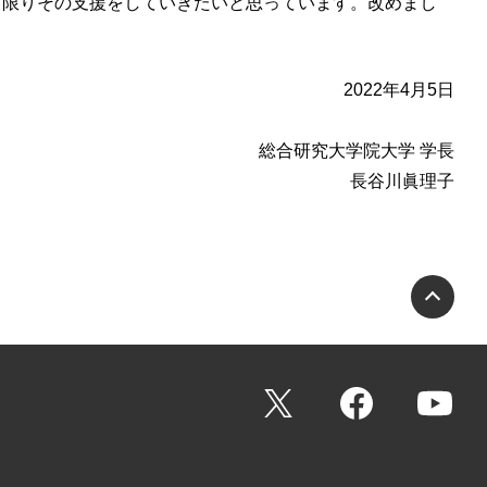
る限りその支援をしていきたいと思っています。改めまし
2022年4月5日
総合研究大学院大学 学長
長谷川眞理子
PA
X
Facebook
Yo