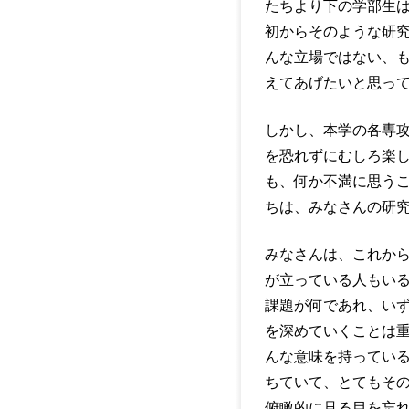
たちより下の学部生
初からそのような研
んな立場ではない、
えてあげたいと思っ
しかし、本学の各専
を恐れずにむしろ楽
も、何か不満に思う
ちは、みなさんの研
みなさんは、これか
が立っている人もい
課題が何であれ、い
を深めていくことは
んな意味を持ってい
ちていて、とてもそ
俯瞰的に見る目を忘