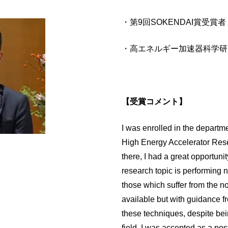
・第9回SOKENDAI賞受賞者
・高エネルギー加速器科学研究
【受賞コメント】
I was enrolled in the departm
High Energy Accelerator Res
there, I had a great opportuni
research topic is performing 
those which suffer from the n
available but with guidance f
these techniques, despite bei
field, I was accepted as a pos