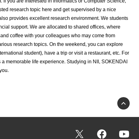
. If you are interested in Informatics or Computer Science,
sted research topic here and get supervised by a nice
lso provides excellent research environment. We students
ncial support. We are allocated to shared offices, where
 and coffee with your colleagues who may come from
various research topics. On the weekend, you can explore
national student), have a trip or visit a restaurant, etc. For
s a memorable life experience. Studying in NII, SOKENDAI
 you.
PA
X
Facebook
Yo