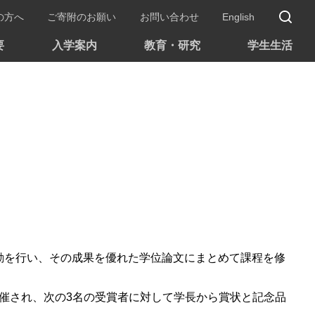
サ
の方へ
ご寄附のお願い
お問い合わせ
English
要
入学案内
教育・研究
学生生活
活動を行い、その成果を優れた学位論文にまとめて課程を修
後に開催され、次の3名の受賞者に対して学長から賞状と記念品