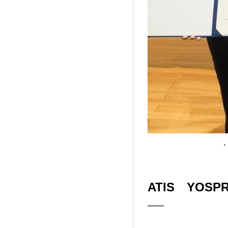
・
ATIS YOSP