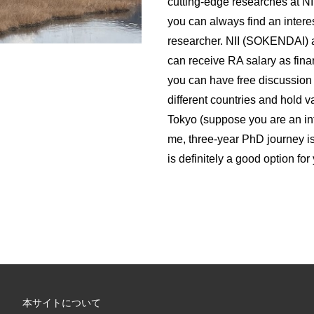
cutting-edge researches at NII
you can always find an intere
researcher. NII (SOKENDAI) a
can receive RA salary as fina
you can have free discussion
different countries and hold 
Tokyo (suppose you are an inter
me, three-year PhD journey i
is definitely a good option for
本サイトについて