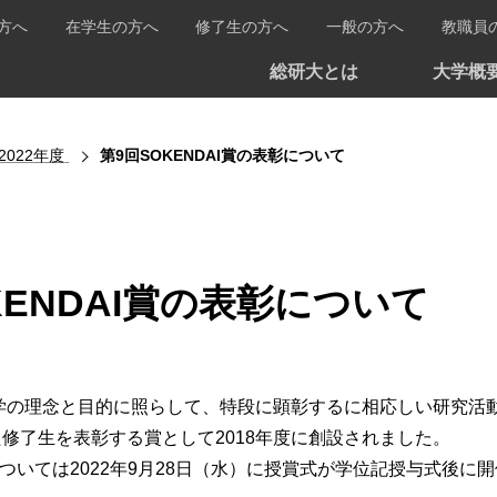
方へ
在学生の方へ
修了生の方へ
一般の方へ
教職員
総研大とは
大学概
2022年度
第9回SOKENDAI賞の表彰について
KENDAI賞の表彰について
、本学の理念と目的に照らして、特段に顕彰するに相応しい研究
修了生を表彰する賞として2018年度に創設されました。
I賞については2022年9月28日（水）に授賞式が学位記授与式