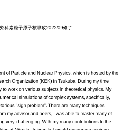
科素粒子原子核専攻2022/09修了
ent of Particle and Nuclear Physics, which is hosted by the
earch Organization (KEK) in Tsukuba. During my time
ty to work on various subjects in theoretical physics. My
numerical simulations of complex systems, specifically,
otorious "sign problem". There are many techniques
rom my advisor and peers, I was able to master many of
ng very challenging. With my many contributions to the
tdoc at Niigata University. I would encourage aspiring