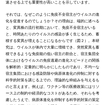
速させる上でも重要性が高いことを示しています。
それでは、なぜこのように免疫不全宿主がウイルスの進
化を促進するのでしょうか？その理由は、端的に述べる
と、変異株の流行初期において、免疫不全宿主がいる
と、時間あたりのウイルスの感染が多く生じるため、蓄
積する変異が増えることになるからです（図２）。本研
究は、ウイルスが体内で大量に増殖でき、突然変異も蓄
積できるような免疫能の低い宿主の割合と、宿主集団全
体におけるウイルスの免疫逃避の進化スピードとの関係
を解析的・定量的に明らかにしたものであり、不均一な
宿主集団における感染防除や病原体進化の抑制に対する
科学的対策を講じる上での、理論的な枠組みを与えるも
のと言えます。例えば、ワクチン等の医療政策にはリソ
ース上の制約や経済的なコストがあるため、それらを考
慮したうえで、病原体進化を抑制する科学的対策の策定