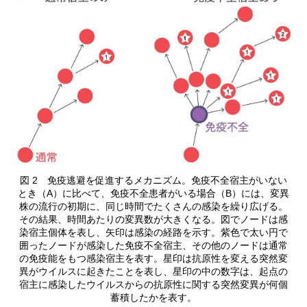
図 2 免疫逃避を促進するメカニズム。免疫不全宿主がいない
とき（A）に比べて、免疫不全患者がいる場合（B）には、変異
株の流行の初期に、同じ時間でたくさんの感染を繰り広げる。
その結果、時間あたりの変異数が大きくなる。図でノードは感
染宿主個体を表し、矢印は感染の経路を示す。紫色で太い円で
囲ったノードが感染した免疫不全宿主、その他のノードは通常
の免疫能をもつ感染宿主を表す。星印は抗原性を変える突然変
異がウイルスに起きたことを表し、星印の中の数字は、起点の
宿主に感染したウイルスからの抗原性に関する突然変異が何個
蓄積したかを表す。