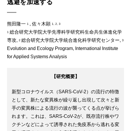
逃避を加速する
熊田隆一
, 佐々木顕
1
1, 2, 3
総合研究大学院大学先導科学研究科生命共生体進化学
1
専攻,
総合研究大学院大学統合進化科学研究センター,
2
3
Evolution and Ecology Program, International Institute
for Applied Systems Analysis
【研究概要】
新型コロナウイルス（SARS-CoV-2）の流行の特徴
として、新たな変異株が繰り返し出現して次々と新
手の変異株による流行の波が襲ってくる点が挙げら
れます。これは、SARS-CoV-2が、既存流行株やワ
クチンなどによって誘導された免疫系から逃れる変