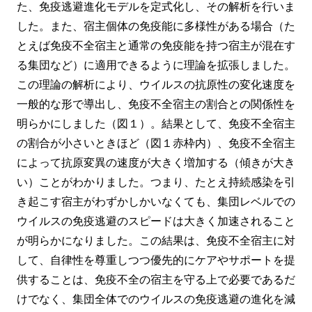
た、免疫逃避進化モデルを定式化し、その解析を行いま
した。また、宿主個体の免疫能に多様性がある場合（た
とえば免疫不全宿主と通常の免疫能を持つ宿主が混在す
る集団など）に適用できるように理論を拡張しました。
この理論の解析により、ウイルスの抗原性の変化速度を
一般的な形で導出し、免疫不全宿主の割合との関係性を
明らかにしました（図１）。結果として、免疫不全宿主
の割合が小さいときほど（図１赤枠内）、免疫不全宿主
によって抗原変異の速度が大きく増加する（傾きが大き
い）ことがわかりました。つまり、たとえ持続感染を引
き起こす宿主がわずかしかいなくても、集団レベルでの
ウイルスの免疫逃避のスピードは大きく加速されること
が明らかになりました。この結果は、免疫不全宿主に対
して、自律性を尊重しつつ優先的にケアやサポートを提
供することは、免疫不全の宿主を守る上で必要であるだ
けでなく、集団全体でのウイルスの免疫逃避の進化を減