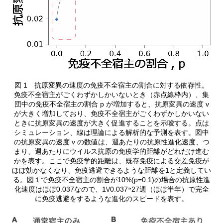
図 1 抗原変異の速度の免疫不全宿主の割合に対する依存性。
免疫不全宿主がごくわずかしかいないとき（赤点線枠内）、集
団中の免疫不全宿主の割合 p が増加すると、抗原変異の速度 v
が大きく増加しており、免疫不全宿主がごくわずかしかいない
ときに抗原変異の速度が大きく促進することを示唆する。点は
シミュレーション、線は理論による解析的な予測を表す。図中
の抗原変異の速度 v の数値は、週あたりの抗原性進化速度、つ
まり、週あたりにウイルス抗原の免疫学的距離がどれだけ進む
かを表す。ここで免疫学的距離は、既存免疫による交差免疫が
ほぼ効かなくなり、免疫逃避できるような距離を1と定義してい
る。図１で免疫不全宿主の割合が10%(p=0.1)の場合の抗原性進
化速度はほぼ0.037なので、1\/0.037≃27週（ほぼ半年）で完全
に免疫逃避をするような進化のスピードを表す。