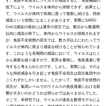
す。免疫不全宿主にウイルスが感染すると、免疫機能の
低下により、ウイルスを体内から排除できず、結果とし
て、ウイルスが体内で長期に渡って複製し続ける、持続
感染という状態になることがあります。実際にSARS-
CoV-2感染の場合には通常の宿主では、数日から数週間
以内に感染が終了し、体内からウイルスが排除されます
が、免疫不全状態の宿主では、数カ月以上にわたってウ
イルスが体内に留まり感染を続けることが知られていま
す。このような長期間の感染において、ウイルスはたく
さん複製を繰り返すので、変異を蓄積し、免疫逃避に寄
与すると考えられたのです。しかし、実際には、そのよ
うな持続感染を引き起こす免疫不全宿主は宿主集団中の
ごくわずかしかいません。したがって、免疫不全状態の
宿主が、集団レベルでのウイルスの免疫逃避における影
響が大きいのかどうかは明らかではありませんでした。
そこで、本研究では、ウイルスの進化を数理モデルによ