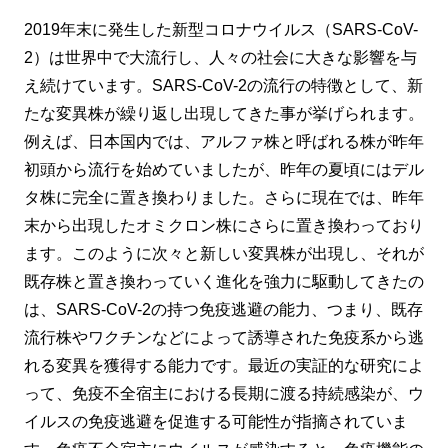
2019年末に発生した新型コロナウイルス（SARS-CoV-
2）は世界中で大流行し、人々の社会に大きな影響を与
え続けています。SARS-CoV-2の流行の特徴として、新
たな変異株が繰り返し出現してきた事が挙げられます。
例えば、日本国内では、アルファ株と呼ばれる株が昨年
初頭から流行を始めていましたが、昨年の夏頃にはデル
タ株に完全に置き換わりました。さらに現在では、昨年
末から出現したオミクロン株にさらに置き換わっており
ます。このように次々と新しい変異株が出現し、それが
既存株と置き換わっていく進化を強力に駆動してきたの
は、SARS-CoV-2の持つ免疫逃避の能力、つまり、既存
流行株やワクチンなどによって誘導された免疫系から逃
れる変異を獲得する能力です。最近の実証的な研究によ
って、免疫不全宿主における長期に渡る持続感染が、ウ
イルスの免疫逃避を促進する可能性が指摘されていま