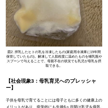
図2. 搾乳したヒトの乳を冷凍したもの(家庭用冷凍庫に19年間
保管していたもの)。解凍して人肌程度に温めたものを哺乳瓶や
スプーンで与えることで、母親不在の状況でも乳児が母乳を摂
取できる。
【社会現象3：母乳育児へのプレッシャ
ー】
子供を母乳で育てることには母子ともに多くの健康上の
メリットがあり、疫学的にも生後6ヶ月間は乳児を母乳