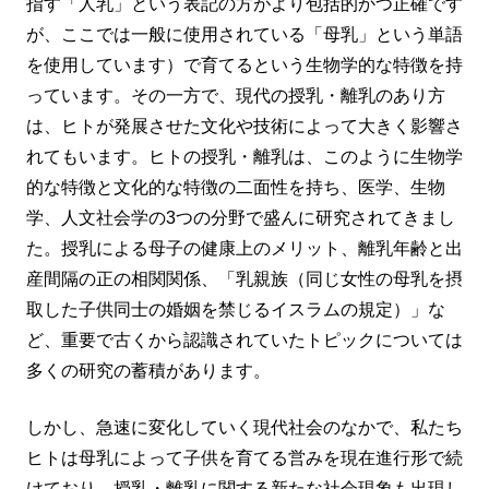
指す「人乳」という表記の方がより包括的かつ正確です
が、ここでは一般に使用されている「母乳」という単語
を使用しています）で育てるという生物学的な特徴を持
っています。その一方で、現代の授乳・離乳のあり方
は、ヒトが発展させた文化や技術によって大きく影響さ
れてもいます。ヒトの授乳・離乳は、このように生物学
的な特徴と文化的な特徴の二面性を持ち、医学、生物
学、人文社会学の3つの分野で盛んに研究されてきまし
た。授乳による母子の健康上のメリット、離乳年齢と出
産間隔の正の相関関係、「乳親族（同じ女性の母乳を摂
取した子供同士の婚姻を禁じるイスラムの規定）」な
ど、重要で古くから認識されていたトピックについては
多くの研究の蓄積があります。
しかし、急速に変化していく現代社会のなかで、私たち
ヒトは母乳によって子供を育てる営みを現在進行形で続
けており、授乳・離乳に関する新たな社会現象も出現し