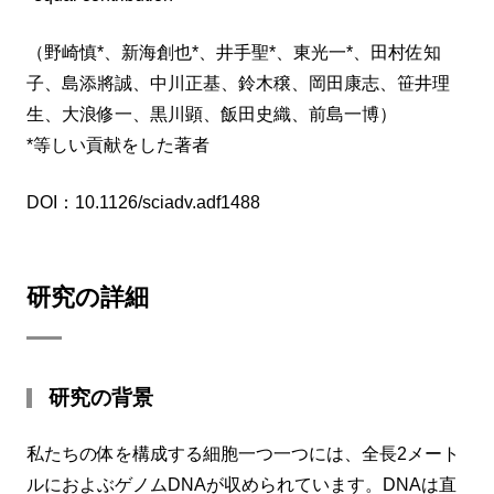
（野崎慎*、新海創也*、井手聖*、東光一*、田村佐知
子、島添將誠、中川正基、鈴木穣、岡田康志、笹井理
生、大浪修一、黒川顕、飯田史織、前島一博）
*等しい貢献をした著者
DOI：10.1126/sciadv.adf1488
研究の詳細
研究の背景
私たちの体を構成する細胞一つ一つには、全長2メート
ルにおよぶゲノムDNAが収められています。DNAは直