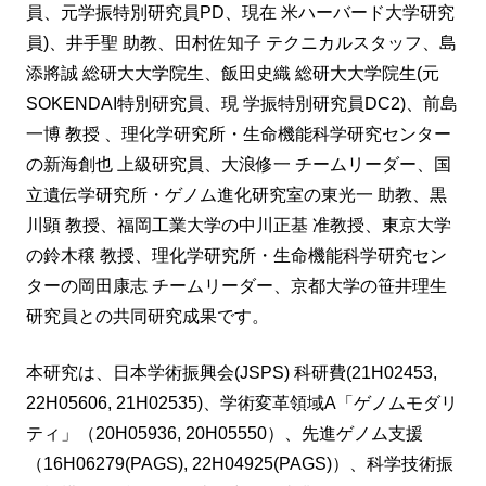
員、元学振特別研究員PD、現在 米ハーバード大学研究
員)、井手聖 助教、田村佐知子 テクニカルスタッフ、島
添將誠 総研大大学院生、飯田史織 総研大大学院生(元
SOKENDAI特別研究員、現 学振特別研究員DC2)、前島
一博 教授 、理化学研究所・生命機能科学研究センター
の新海創也 上級研究員、大浪修一 チームリーダー、国
立遺伝学研究所・ゲノム進化研究室の東光一 助教、黒
川顕 教授、福岡工業大学の中川正基 准教授、東京大学
の鈴木穣 教授、理化学研究所・生命機能科学研究セン
ターの岡田康志 チームリーダー、京都大学の笹井理生
研究員との共同研究成果です。
本研究は、日本学術振興会(JSPS) 科研費(21H02453,
22H05606, 21H02535)、学術変革領域A「ゲノムモダリ
ティ」（20H05936, 20H05550）、先進ゲノム支援
（16H06279(PAGS), 22H04925(PAGS)）、科学技術振