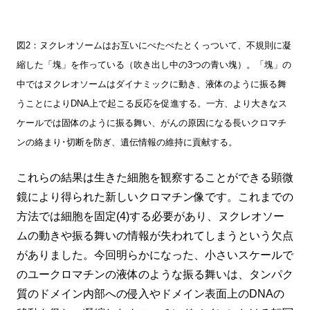
図2：ヌクレオソームはお互いにぺたぺたとくっついて、不規則に凝
縮した「塊」を作っている（吹き出し中の3つの青い塊）。「塊」の
中ではヌクレオソームはダイナミックに動き、液体のように振る舞
うことによりDNA上で起こる反応を促進する。一方、より大きなス
ケールでは固体のように振る舞い、がんの原因になる長いクロマチ
ンの絡まり･切断を防ぎ、遺伝情報の維持に貢献する。
これらの結果は生きた細胞を観察することができる顕微
鏡により得られた新しいクロマチン像です。これまでの
方法では細胞を固定(4)する必要があり、ヌクレオソー
ムの動きや振る舞いの情報が失われてしまうという欠点
がありました。今回明らかになった、小さいスケールで
のユークロマチンの液体のような振る舞いは、タンパク
質のドメイン内部への侵入やドメイン表面上のDNAの