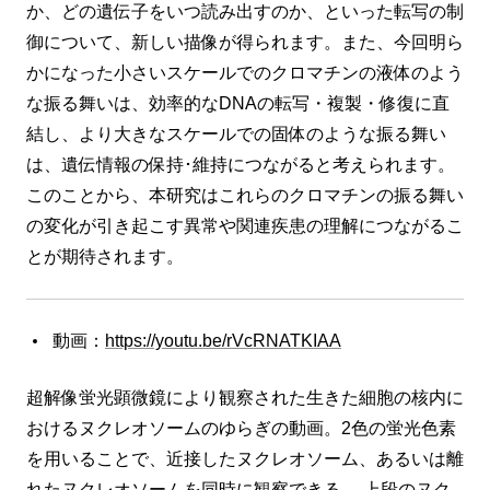
か、どの遺伝子をいつ読み出すのか、といった転写の制
御について、新しい描像が得られます。また、今回明ら
かになった小さいスケールでのクロマチンの液体のよう
な振る舞いは、効率的なDNAの転写・複製・修復に直
結し、より大きなスケールでの固体のような振る舞い
は、遺伝情報の保持･維持につながると考えられます。
このことから、本研究はこれらのクロマチンの振る舞い
の変化が引き起こす異常や関連疾患の理解につながるこ
とが期待されます。
動画：
https://youtu.be/rVcRNATKIAA
超解像蛍光顕微鏡により観察された生きた細胞の核内に
おけるヌクレオソームのゆらぎの動画。2色の蛍光色素
を用いることで、近接したヌクレオソーム、あるいは離
れたヌクレオソームを同時に観察できる。 上段のヌク