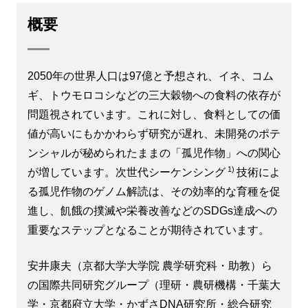
概要
2050年の世界人口は97億と予想され、イネ、コム
ギ、トウモロコシなどの三大穀物への食料の依存が
問題視されています。これに対し、食料としての価
値が高いにもかかわらず研究が遅れ、未開発のポテ
ンシャルが秘められたままの「孤児作物」への関心
1)
が増しています。次世代シーケンシング
技術によ
る孤児作物のゲノム解読は、その効率的な育種を促
進し、飢餓の撲滅や栄養改善などのSDGs達成への
重要なステップとなることが期待されています。
安井康夫（京都大学大学院 農学研究科・助教）ら
の国際共同研究グループ（理研・農研機構・千葉大
学・京都府立大学・かずさDNA研究所・総合研究