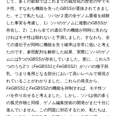
して、多くの穀類ではこれまでの栽培化の歴史の中でモ
チ性、すなわち機能を失った
GBSS
が選抜されてきまし
た。そこで私たちは、ソバが２度の全ゲノム重複を経験
した事実を考慮し、1）ソバのゲノムに複数の
GBSS
が
存在し、2）これら全ての遺伝子の機能が同時に失わな
ければモチ性は顕れないと予測しました。すなわち、全
ての遺伝子が同時に機能を失う確率は非常に低いと考え
たのです。参照配列を解析した結果、実際にソバのゲノ
ムには5つの
GBSS
が存在していました。更に、これら5
つのうち2つ（
FeGBSS1
と
FeGBSS2
）がソバの種子胚
乳、つまり食用となる部分において高いレベルで発現さ
れていることがわかりました。これらの発見から、
FeGBSS1
と
FeGBSS2
の機能を抑制すれば、モチ性ソ
バを作り出せると考えました。しかし、ソバは他の多く
の孤児作物と同様、ゲノム編集技術の開発がまだ十分に
進んでいません。この問題に対応するため、私たちは、