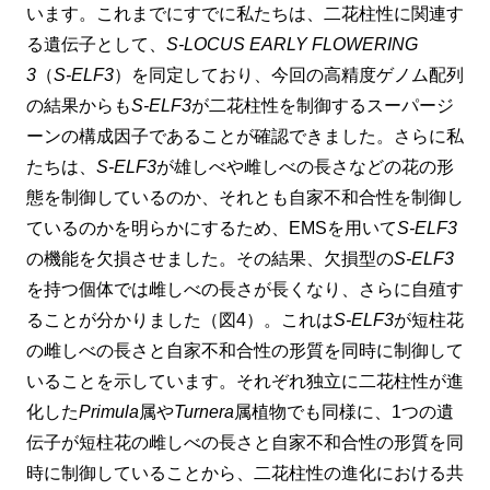
います。これまでにすでに私たちは、二花柱性に関連す
る遺伝子として、
S-LOCUS EARLY FLOWERING
3
（
S-ELF3
）を同定しており、今回の高精度ゲノム配列
の結果からも
S-ELF3
が二花柱性を制御するスーパージ
ーンの構成因子であることが確認できました。さらに私
たちは、
S-ELF3
が雄しべや雌しべの長さなどの花の形
態を制御しているのか、それとも自家不和合性を制御し
ているのかを明らかにするため、EMSを用いて
S-ELF3
の機能を欠損させました。その結果、欠損型の
S-ELF3
を持つ個体では雌しべの長さが長くなり、さらに自殖す
ることが分かりました（図4）。これは
S-ELF3
が短柱花
の雌しべの長さと自家不和合性の形質を同時に制御して
いることを示しています。それぞれ独立に二花柱性が進
化した
Primula
属や
Turnera
属植物でも同様に、1つの遺
伝子が短柱花の雌しべの長さと自家不和合性の形質を同
時に制御していることから、二花柱性の進化における共