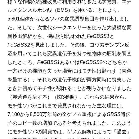
様々な作物の品種改良に利用されてきた化学物質、エチ
ルメタンスルホン酸（EMS）を用いることにより、
5,801個体からなるソバの変異誘導集団を作り出しまし
た。そして、次世代シークエンサーを使った大規模な変
異検出解析から、機能が損なわれた
FeGBSS1
と
FeGBSS2
を見出しました。その後、ヨウ素デンプン反
応を用いてこれら変異遺伝子を持つ植物体の胚乳を調査
したところ、
FeGBSS1
あるいは
FeGBSS2
のどちらか
一方だけの機能を失った場合にはモチ性は顕れず（青色
を呈する）、それらの遺伝子機能が両方同時に喪失した
ときに初めてモチ性が顕れることが明らかになりました
（赤紫色を呈する）（図3参照）。これらの結果から、
モチ性ソバがこれまで発見されなかった主な理由は、
7,100から8,500万年前の全ゲノム重複による
GBSS
遺伝
子のコピー数の増加であると考えられました。このよう
にモチ性ソバの開発では、ゲノム解析によって「過去」