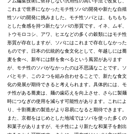
ノム編集技術に依存しない汎用性の高い手法で改変し、
これまで世界になかったモチ性ソバの開発や新たな自殖
性ソバの開発に挑みました。モチ性ソバとは、もちもち
とした食感を持つ新たなソバの形質です。イネ、ムギ、
トウモロコシ、アワ、ヒエなどの多くの穀類にはモチ性
形質が存在しますが、ソバにはこれまで存在しなかった
ものです。日本の伝統的な食文化として、年越しには蕎
麦を食べ、新年には餅を食べるという風習があります
が、モチ性のソバがなかったのは不思議なことです。ソ
バとモチ、この２つを組み合わせることで、新たな食文
化の発展が期待できると考えられます。具体的には、モ
チ性がある蕎麦は、麺の歯応えを向上させ、さらに製麺
時につなぎの使用を減らす可能性があります。これによ
り、十割蕎麦の製造がより容易になると期待できます。
また、京都をはじめとした地域ではソバを使った多くの
和菓子がありますが、モチ性により新たな和菓子を創出