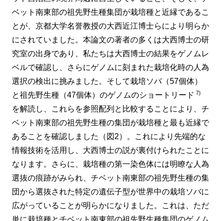
ベット南東部の祖先野生種集団が栽培種と近縁であるこ
とが、京都大学名誉教授の大西近江博士らにより明らか
にされていました。本論文の著者の多くは大西博士の研
究室の出身であり、私たちは大西博士の結果をゲノムレ
ベルで確認し、さらにゲノムに刻まれた栽培化時の人為
選択の検出に挑みました。そして栽培ソバ（57個体）
7)
と祖先野生種（47個体）のゲノムのショートリード
を解読し、これらを参照配列と比較することにより、チ
ベット南東部の祖先野生種の集団が栽培種と最も近縁で
あることを確認しました（図2）。これにより先端的な
情報技術を活用し、大西博士の説が裏付けられたことに
なります。さらに、栽培種の第一染色体には明瞭な人為
選抜の痕跡がみられ、チベット南東部の祖先野生種の集
団から選抜された特定の遺伝子型が世界中の栽培ソバに
広がっていることが明らかになりました。これは、ただ
単に栽培種とチベット南東部の祖先野生種集団のゲノム