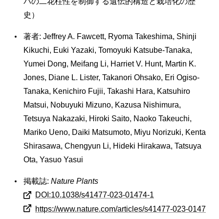
バの二花柱性を制御する遺伝的構造と栽培化の歴
史）
著者: Jeffrey A. Fawcett, Ryoma Takeshima, Shinji
Kikuchi, Euki Yazaki, Tomoyuki Katsube-Tanaka,
Yumei Dong, Meifang Li, Harriet V. Hunt, Martin K.
Jones, Diane L. Lister, Takanori Ohsako, Eri Ogiso-
Tanaka, Kenichiro Fujii, Takashi Hara, Katsuhiro
Matsui, Nobuyuki Mizuno, Kazusa Nishimura,
Tetsuya Nakazaki, Hiroki Saito, Naoko Takeuchi,
Mariko Ueno, Daiki Matsumoto, Miyu Norizuki, Kenta
Shirasawa, Chengyun Li, Hideki Hirakawa, Tatsuya
Ota, Yasuo Yasui
掲載誌:
Nature Plants
DOI:10.1038/s41477-023-01474-1
https://www.nature.com/articles/s41477-023-0147