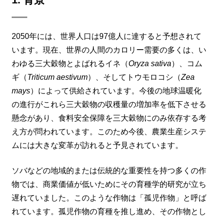
2050年には、世界人口は97億人に達すると予想されて
います。現在、世界の人間のカロリー需要の多くは、い
わゆる三大穀物とよばれるイネ（
Oryza sativa
）、コム
ギ（
Triticum aestivum
）、そしてトウモロコシ（
Zea
mays
）によって供給されています。今後の地球温暖化
の進行がこれら三大穀物の収穫量の増加率を低下させる
懸念があり、食料安全保障を三大穀物にのみ依存する考
え方が問われています。このため今後、農業生産システ
ムには大きな変革が訪れると予見されています。
ソバなどの地域的または伝統的な重要性を持つ多くの作
物では、商業価値が低いためにその育種学的研究が立ち
遅れていました。このような作物は「孤児作物」と呼ば
れています。孤児作物の育種を推し進め、その作物とし