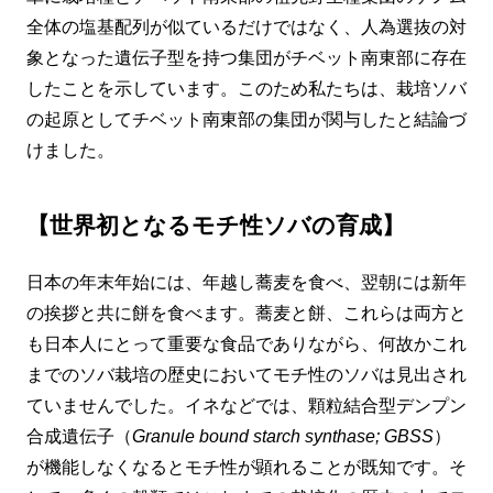
全体の塩基配列が似ているだけではなく、人為選抜の対
象となった遺伝子型を持つ集団がチベット南東部に存在
したことを示しています。このため私たちは、栽培ソバ
の起原としてチベット南東部の集団が関与したと結論づ
けました。
【世界初となるモチ性ソバの育成】
日本の年末年始には、年越し蕎麦を食べ、翌朝には新年
の挨拶と共に餅を食べます。蕎麦と餅、これらは両方と
も日本人にとって重要な食品でありながら、何故かこれ
までのソバ栽培の歴史においてモチ性のソバは見出され
ていませんでした。イネなどでは、顆粒結合型デンプン
合成遺伝子（
Granule bound starch synthase; GBSS
）
が機能しなくなるとモチ性が顕れることが既知です。そ