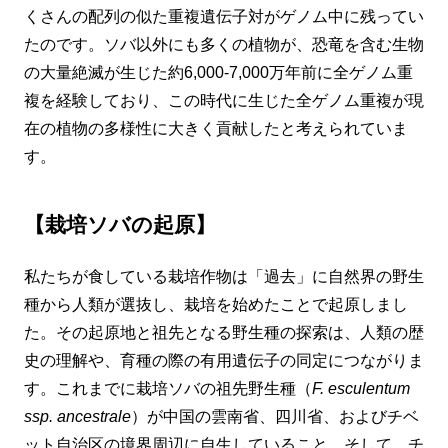
くさんの配列の似た重複遺伝子対がゲノム中に残ってい
たのです。ソバ以外にも多くの植物が、恐竜を含む生物
の大量絶滅が生じた約6,000-7,000万年前に全ゲノム重
複を経験しており、この時代に生じた全ゲノム重複が現
在の植物の多様性に大きく貢献したと考えられていま
す。
【栽培ソバの起原】
私たちが食している栽培作物は「過去」に自然界の野生
種から人類が選抜し、栽培を始めたことで起原しまし
た。その起原地と祖先となる野生種の探索は、人類の歴
史の理解や、育種の際の有用遺伝子の同定につながりま
す。これまでに栽培ソバの祖先野生種（
F. esculentum
ssp. ancestrale
）が中国の雲南省、四川省、およびチベ
ット自治区の境界周辺に自生していること、そして、チ