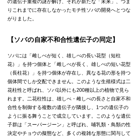
の遺伝子重複の謎が解け、それが新たな「未来」、つま
りこれまでに存在しなかったモチ性ソバの開発へとつな
がりました。
【ソバの自家不和合性遺伝子の同定】
ソバには「雌しべが短く、雄しべの長い花型（短柱
花）」を持つ個体と「雌しべが長く、雄しべの短い花型
（長柱花）」を持つ個体が存在し、異なる花の形を持つ
個体間でしか交配できません。このような生殖様式は二
花柱性と呼ばれ、ソバ以外にも200種以上の植物で見ら
れます。二花柱性は、雄しべ・雌しべの長さと自家不和
合性を制御する複数の遺伝子が隣接し、1つの遺伝子の
ように振る舞うことで成立しています。このような遺伝
子群は「スーパージーン」と呼ばれ、哺乳類・鳥類の性
決定やチョウの擬態など、多くの複雑な形態に関与して