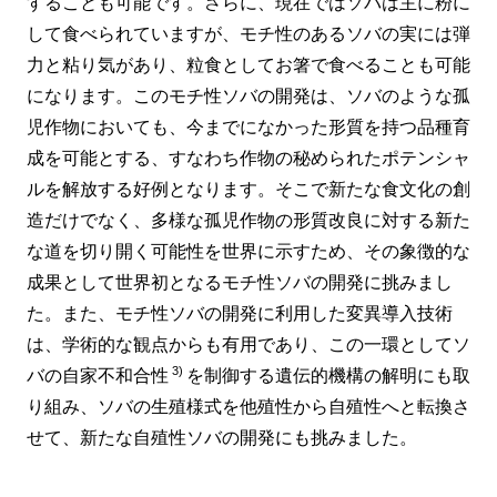
することも可能です。さらに、現在ではソバは主に粉に
して食べられていますが、モチ性のあるソバの実には弾
力と粘り気があり、粒食としてお箸で食べることも可能
になります。このモチ性ソバの開発は、ソバのような孤
児作物においても、今までになかった形質を持つ品種育
成を可能とする、すなわち作物の秘められたポテンシャ
ルを解放する好例となります。そこで新たな食文化の創
造だけでなく、多様な孤児作物の形質改良に対する新た
な道を切り開く可能性を世界に示すため、その象徴的な
成果として世界初となるモチ性ソバの開発に挑みまし
た。また、モチ性ソバの開発に利用した変異導入技術
は、学術的な観点からも有用であり、この一環としてソ
3)
バの自家不和合性
を制御する遺伝的機構の解明にも取
り組み、ソバの生殖様式を他殖性から自殖性へと転換さ
せて、新たな自殖性ソバの開発にも挑みました。