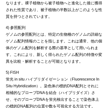
なります。裸子植物から被子植物へと進化した後に獲得
された性質であり、被子植物の半数以上がこのような性
質を持つとされています。
4) 参照配列
ゲノムの参照配列とは、特定の生物種のゲノムの詳細な
ゲノム配列情報のことを指します。これは通常、他の個
体のゲノム配列を解析する際の基準として用いられま
す。これにより、新しく得られたゲノム配列の特徴や変
異を比較・解析することが可能となります。
5) FISH
蛍光 in situ ハイブリダイゼーション（Fluorescence In
Situ Hybridization）。染色体の標的DNA配列とそれに
相補的なプローブDNAを結合（ハイブリダイズ）さ
せ、そのプローブDNAを蛍光検出することで染色体上
の標的DNA配列の位置や数を可視化する方法です。