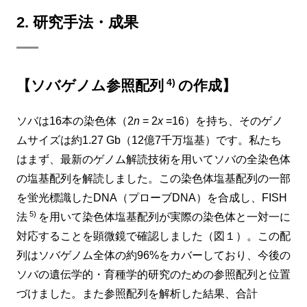
2. 研究手法・成果
4)
【ソバゲノム参照配列
の作成】
ソバは16本の染色体（2
n
= 2
x
=16）を持ち、そのゲノ
ムサイズは約1.27 Gb（12億7千万塩基）です。私たち
はまず、最新のゲノム解読技術を用いてソバの全染色体
の塩基配列を解読しました。この染色体塩基配列の一部
を蛍光標識したDNA（プローブDNA）を合成し、FISH
5)
法
を用いて染色体塩基配列が実際の染色体と一対一に
対応することを顕微鏡で確認しました（図１）。この配
列はソバゲノム全体の約96%をカバーしており、今後の
ソバの遺伝学的・育種学的研究のための参照配列と位置
づけました。また参照配列を解析した結果、合計