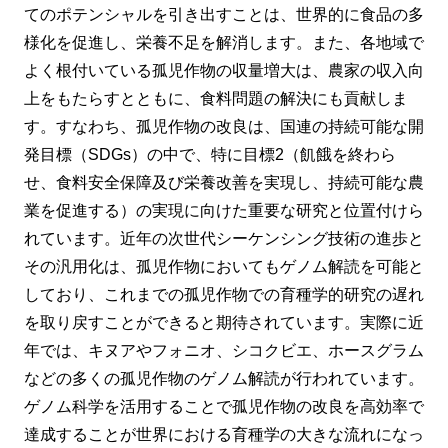
てのポテンシャルを引き出すことは、世界的に食品の多
様化を促進し、栄養不足を解消します。また、各地域で
よく根付いている孤児作物の収量増大は、農家の収入向
上をもたらすとともに、食料問題の解決にも貢献しま
す。すなわち、孤児作物の改良は、国連の持続可能な開
発目標（SDGs）の中で、特に目標2（飢餓を終わら
せ、食料安全保障及び栄養改善を実現し、持続可能な農
業を促進する）の実現に向けた重要な研究と位置付けら
れています。近年の次世代シーケンシング技術の進歩と
その汎用化は、孤児作物においてもゲノム解読を可能と
しており、これまでの孤児作物での育種学的研究の遅れ
を取り戻すことができると期待されています。実際に近
年では、キヌアやフォニオ、シコクビエ、ホースグラム
などの多くの孤児作物のゲノム解読が行われています。
ゲノム科学を活用することで孤児作物の改良を高効率で
達成することが世界における育種学の大きな流れになっ