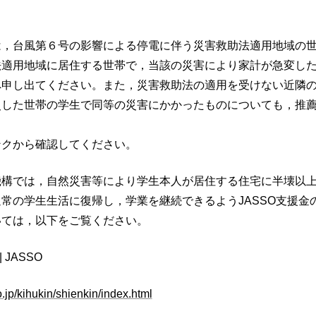
は，台風第６号の影響による停電に伴う災害救助法適用地域の
法適用地域に居住する世帯で，当該の災害により家計が急変し
へ申し出てください。また，災害救助法の適用を受けない近隣
災した世帯の学生で同等の災害にかかったものについても，推
ンクから確認してください。
機構では，自然災害等により学生本人が居住する住宅に半壊以
常の学生生活に復帰し，学業を継続できるようJASSO支援金
いては，以下をご覧ください。
 JASSO
.jp/kihukin/shienkin/index.html