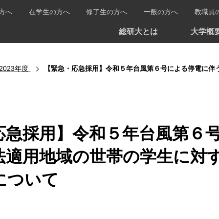
方へ
在学生の方へ
修了生の方へ
一般の方へ
教職員
総研大とは
大学概
2023年度
【緊急・応急採用】令和５年台風第６号による停電に伴う災害救
応急採用】令和５年台風第６
法適用地域の世帯の学生に対
について