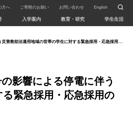
サ
の方へ
ご寄附のお願い
お問い合わせ
English
要
入学案内
教育・研究
学生生活
助法適用地域の世帯の学生に対する緊急採用・応急採用の取り扱いについて
号の影響による停電に伴う
する緊急採用・応急採用の