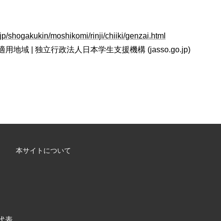
jp/shogakukin/moshikomi/rinji/chiiki/genzai.html
域 | 独立行政法人日本学生支援機構 (jasso.go.jp)
本サイトについて
/ 代表