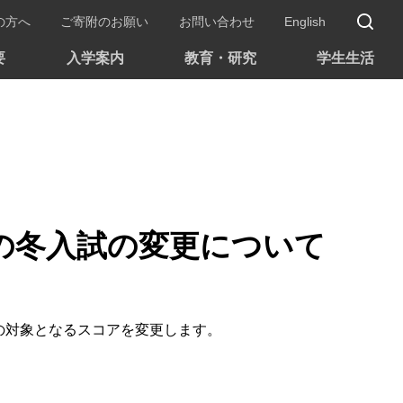
サ
の方へ
ご寄附のお願い
お問い合わせ
English
要
入学案内
教育・研究
学生生活
施の冬入試の変更について
の対象となるスコアを変更します。