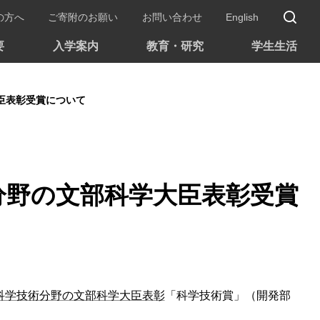
サ
の方へ
ご寄附のお願い
お問い合わせ
English
要
入学案内
教育・研究
学生生活
大臣表彰受賞について
術分野の文部科学大臣表彰受賞
科学技術分野の文部科学大臣表彰
「科学技術賞」（開発部