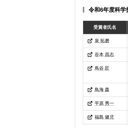
令和6年度科学
受賞者氏名
泉 拓磨
谷本 昌志
蔦谷 匠
鳥海 森
平原 秀一
福島 健児