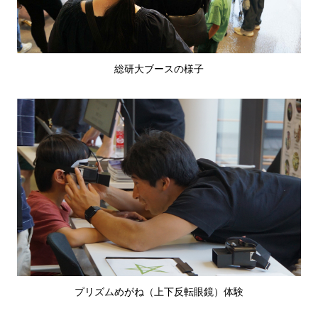
総研大ブースの様子
プリズムめがね（上下反転眼鏡）体験