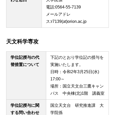
電話:0564-55-7139
メールアドレ
ス:r7139(at)orion.ac.jp
天文科学専攻
学位記授与の代
下記のとおり学位記の授与を
替措置について
実施いたします。
日時：令和2年3月25日(水)
17:00～
場所：国立天文台三鷹キャン
パス 中央棟(北)1階 講義室
学位記授与に関
国立天文台 研究推進課 大
する問い合わせ
学院係