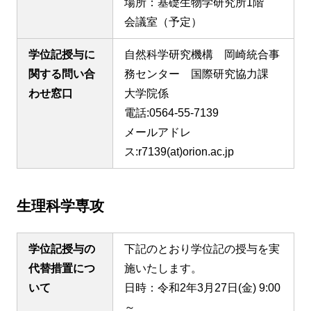
場所：基礎生物学研究所1階
会議室（予定）
学位記授与に
自然科学研究機構 岡崎統合事
関する問い合
務センター 国際研究協力課
わせ窓口
大学院係
電話:0564-55-7139
メールアドレ
ス:r7139(at)orion.ac.jp
生理科学専攻
学位記授与の
下記のとおり学位記の授与を実
代替措置につ
施いたします。
いて
日時：令和2年3月27日(金) 9:00
～