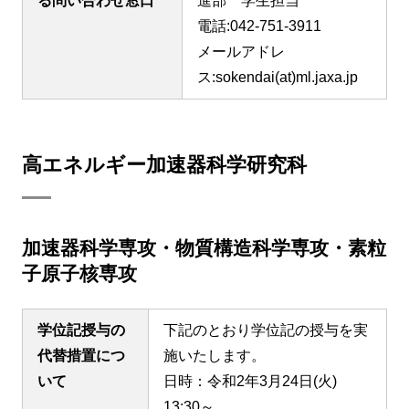
る問い合わせ窓口
進部 学生担当
電話:042-751-3911
メールアドレ
ス:sokendai(at)ml.jaxa.jp
高エネルギー加速器科学研究科
加速器科学専攻・物質構造科学専攻・素粒
子原子核専攻
学位記授与の
下記のとおり学位記の授与を実
代替措置につ
施いたします。
いて
日時：令和2年3月24日(火)
13:30～