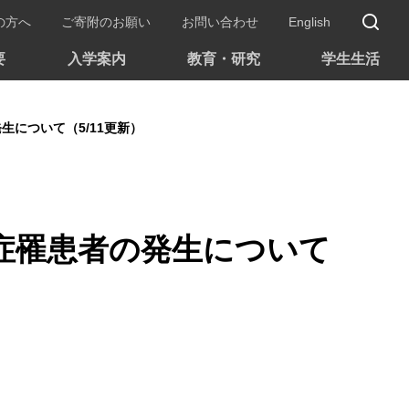
サ
の方へ
ご寄附のお願い
お問い合わせ
English
要
入学案内
教育・研究
学生生活
について（5/11更新）
症罹患者の発生について