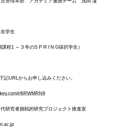
営管理本部 アカデミア連携チーム 浅岡 凜
 在学生
1 ～ 3 年のS P R I N G採択学生）
に下記URLからお申し込みください。
monkey.com/r/6RWMRN9
世代研究者挑戦的研究プロジェクト推進室
n.ac.jp