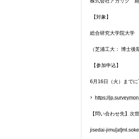
株式会社アカリク 経
【対象】
総合研究大学院大学
（芝浦工大： 博士後期課程
【参加申込】
6月16日（火）まで
https://jp.survey
【問い合わせ先】次
jisedai-jimu[at]ml.soke