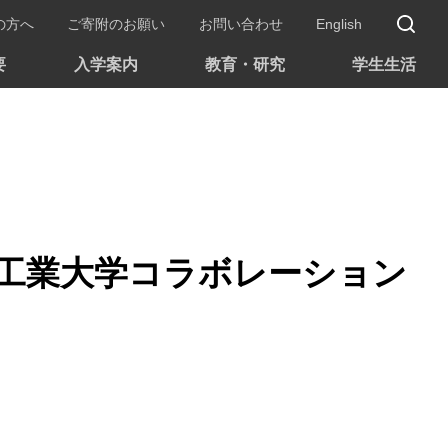
サ
の方へ
ご寄附のお願い
お問い合わせ
English
要
入学案内
教育・研究
学生生活
浦工業大学コラボレーション