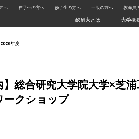
方へ
在学生の方へ
修了生の方へ
一般の方へ
教職員
総研大とは
大学概
2026年度
内】総合研究大学院大学×芝
ワークショップ