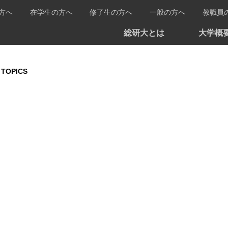
方へ
在学生の方へ
修了生の方へ
一般の方へ
教職員
総研大とは
大学概
TOPICS