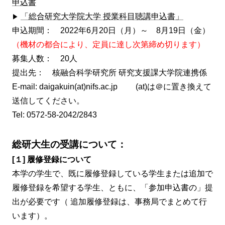
申込書
「総合研究大学院大学 授業科目聴講申込書」
▶
申込期間： 2022年6月20日（月）～ 8月19日（金）
（機材の都合により、定員に達し次第締め切ります）
募集人数： 20人
提出先： 核融合科学研究所 研究支援課大学院連携係
E-mail: daigakuin(at)nifs.ac.jp (at)は＠に置き換えて
送信してください。
Tel: 0572-58-2042/2843
総研大生の受講について：
[１] 履修登録について
本学の学生で、既に履修登録している学生または追加で
履修登録を希望する学生、ともに、「参加申込書の」提
出が必要です（
追加履修登録は、事務局でまとめて行
います）。