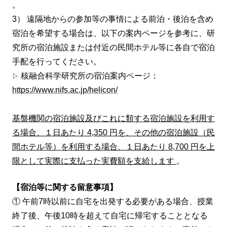
。
3） 遠隔地からの参加等の事情による前泊・後泊を含め
宿泊を希望する場合は、以下の案内ページを参考に、研
究所の宿泊施設または付近の民間ホテル等に各自で宿泊
手配を行ってください。
核融合科学研究所の宿泊案内ページ：
▷
https://www.nifs.ac.jp/helicon/
基盤機関の宿泊施設及びこれに類する宿泊施設を利用す
る場合、１日あたり
4,350
円を、その他の宿泊施設（民
間ホテル等）を利用する場合、１日あたり
8,700
円を上
限として実際に支払った実費額を支給します
。
【宿泊等に関する留意事項】
①
午前7時以前に自宅を出発する必要がある場合、授業
終了後、午後10時を超えて自宅に帰宅することとなる