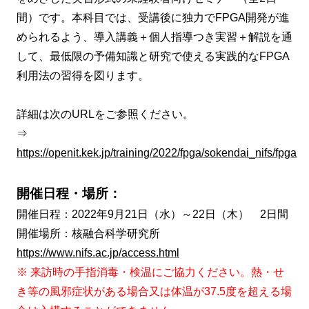
間）です。本科目では、受講後に独力でFPGA開発が進
められるよう、導入講義＋個人指導つき実習＋解説を通
して、最低限の予備知識と研究で使える実践的なFPGA
利用法の習得を図ります。
詳細は次のURLをご参照ください。
⇒
https://openit.kek.jp/training/2022/fpga/sokendai_nifs/fpga
開催日程・場所：
開催日程：2022年9月21日（水）～22日（木） 2日間
開催場所：核融合科学研究所
https://www.nifs.ac.jp/access.html
※ 来訪時の手指消毒・検温にご協力ください。熱・せ
き等の風邪症状がある場合又は体温が37.5度を超える場