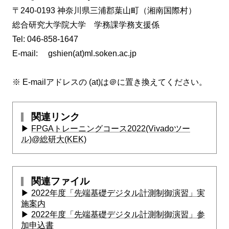
〒240-0193 神奈川県三浦郡葉山町（湘南国際村）
総合研究大学院大学 学務課学務支援係
Tel: 046-858-1647
E-mail: gshien(at)ml.soken.ac.jp
※ E-mailアドレスの (at)は＠に置き換えてください。
関連リンク
▶
FPGAトレーニングコース2022(Vivadoツー
ル)@総研大(KEK)
関連ファイル
▶
2022年度「先端基礎デジタル計測制御演習」実
施案内
▶
2022年度「先端基礎デジタル計測制御演習」参
加申込書