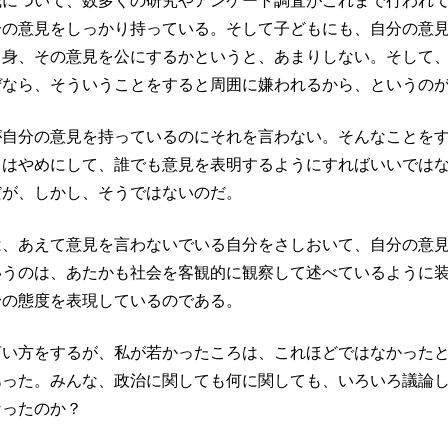
識について、数多くの研究やアンケート調査がこれまで行われ
分の意見をしっかり持っている。そして子どもにも、自分の意
自身、その意見を公にするかというと、あまりしない。そして
ぜなら、そういうことをすると周囲に嫌われるから、というの
が自分の意見を持っているのにそれを言わない。そんなことを
」はやめにして、誰でも意見を表明するようにすればいいでは
だが、しかし、そうではないのだ。
は、あえて意見を言わないでいる自分をさしおいて、自分の意
いうのは、あたかも社会を客観的に観察して述べているように
身の態度を表現しているのである。
言い方をするが、私が若かったころは、これほどではなかった
あった。みんな、政治に関しても何に関しても、いろいろ議論
なったのか？