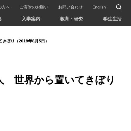
サ
の方へ
ご寄附のお願い
お問い合わせ
English
要
入学案内
教育・研究
学生生活
きぼり（2018年8月5日）
人 世界から置いてきぼり