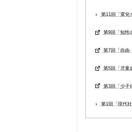
第11回「変化
第9回「知性の
第7回「自由・
第5回「児童虐
第3回「少子化
第1回「現代社