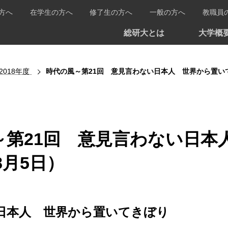
方へ
在学生の方へ
修了生の方へ
一般の方へ
教職員
総研大とは
大学概
2018年度
時代の風～第21回 意見言わない日本人 世界から置いて
～第21回 意見言わない日本
8月5日）
日本人 世界から置いてきぼり