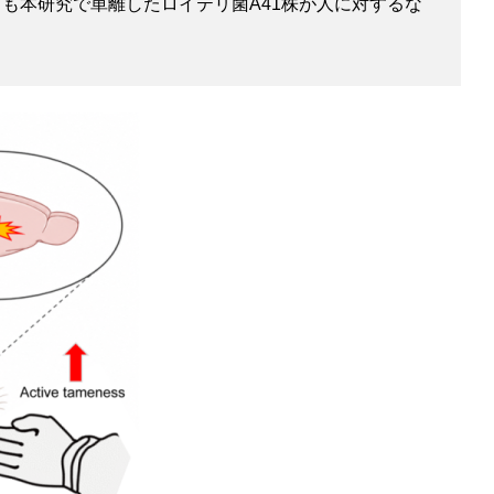
も本研究で単離したロイテリ菌A41株が人に対するな