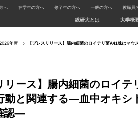
方へ
在学生の方へ
修了生の方へ
一般の方へ
教職員
総研大とは
大学概
2026年度
【プレスリリース】腸内細菌のロイテリ菌A41株はマウスの人への
リリース】腸内細菌のロイテリ
行動と関連する―血中オキシ
確認―