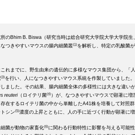
のBhim B. Biswa（研究当時は総合研究大学院大学大学
(1)
になつきやすいマウスの腸内細菌叢
を解析し、特定の乳酸菌が
れまでに、野生由来の遺伝的に多様なマウス集団から、「人の手に自ら
(3)
配
を行い、人になつきやすいマウス系統を作製していました。
析しました。その結果、腸内細菌全体の多様性には大きな違い
(4)
s reuteri
（ロイテリ菌
）が、なつきやすいマウスで顕著に増
存在するロイテリ菌の中から単離したA41株を培養して対照
(5)
シトシン
濃度の上昇とともに、人の手に近づく行動が顕著に増
(6)
細菌が動物の家畜化
に関わる行動特性に影響を与える可能性