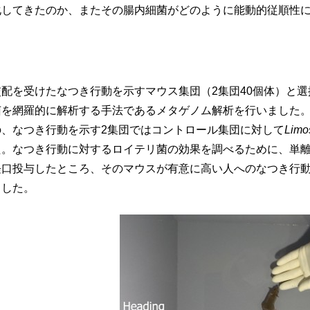
化してきたのか、またその腸内細菌がどのように能動的従順性
を受けたなつき行動を示すマウス集団（2集団40個体）と選
菌を網羅的に解析する手法であるメタゲノム解析を行いました
、なつき行動を示す2集団ではコントロール集団に対して
Limos
。なつき行動に対するロイテリ菌の効果を調べるために、単離し
経口投与したところ、そのマウスが有意に高い人へのなつき行動
ました。