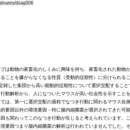
/dnares/dsag006
プは動物の家畜化のしくみに興味を持ち、家畜化された動物が
れることを嫌がらなくなる性質（受動的従順性）に分けられる
を交雑した集団から高い能動的従順性について選択交配すること
な行動解析から、人になついたマウスが高い社会性を示すこと
しては、第一に選択交配の過程でなつき行動に関わるマウス自
伝的要因以外の環境要因－特に腸内細菌叢が選択されてきた可
要因も関わってこのなつき行動が生じると考えられています。
環境要因つまり腸内細菌叢の解析は行われていませんでした。