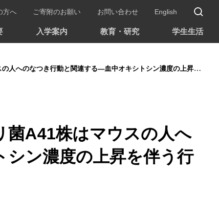
サ
の方へ
ご寄附のお願い
お問い合わせ
English
要
入学案内
教育・研究
学生生活
なつき行動と関連する―血中オキシトシン濃度の上昇を伴う行動変化を確認―
菌A41株はマウスの人へ
トシン濃度の上昇を伴う行