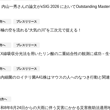
秀さんの論文がxSIG 2026 においてOutstanding Master's 
方へ
プレスリリース
極の空を流れる“大気の川”を三次元で捉える！
方へ
プレスリリース
軟X線吸収分光法を用いたリン酸の二重結合性の観測に成功－生
方へ
プレスリリース
内細菌のロイテリ菌A41株はマウスの人へのなつき行動と関
の方へ
和8年6月24日からの大雨に伴う災害にかかる災害救助法適