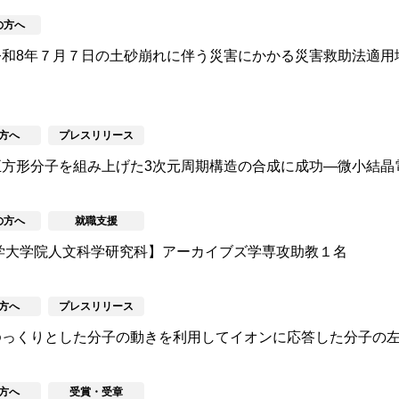
の方へ
令和8年７月７日の土砂崩れに伴う災害にかかる災害救助法適用
方へ
プレスリリース
方形分子を組み上げた3次元周期構造の合成に成功―微小結晶電子
の方へ
就職支援
学大学院人文科学研究科】アーカイブズ学専攻助教１名
方へ
プレスリリース
ゆっくりとした分子の動きを利用してイオンに応答した分子の
方へ
受賞・受章