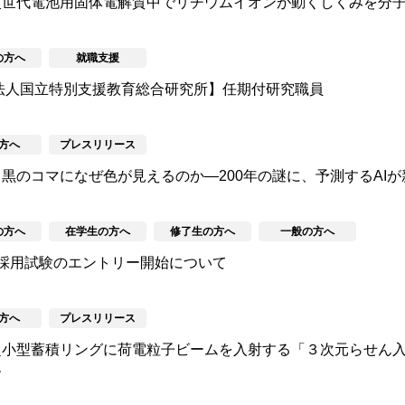
次世代電池用固体電解質中でリチウムイオンが動くしくみを分
の方へ
就職支援
法人国立特別支援教育総合研究所】任期付研究職員
方へ
プレスリリース
黒のコマになぜ色が見えるのか―200年の謎に、予測するAI
の方へ
在学生の方へ
修了生の方へ
一般の方へ
採用試験のエントリー開始について
方へ
プレスリリース
超小型蓄積リングに荷電粒子ビームを入射する「３次元らせん
す