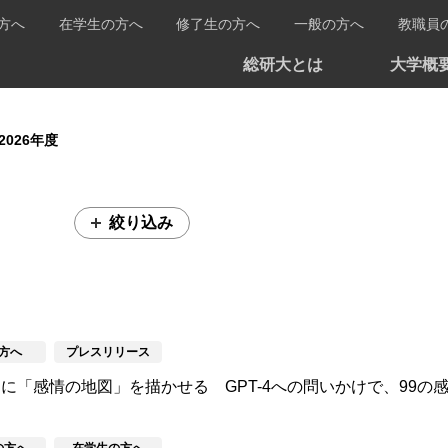
方へ
在学生の方へ
修了生の方へ
一般の方へ
教職員
総研大とは
大学概
2026年度
絞り込み
方へ
プレスリリース
Iに「感情の地図」を描かせる GPT-4への問いかけで、99の
の方へ
在学生の方へ