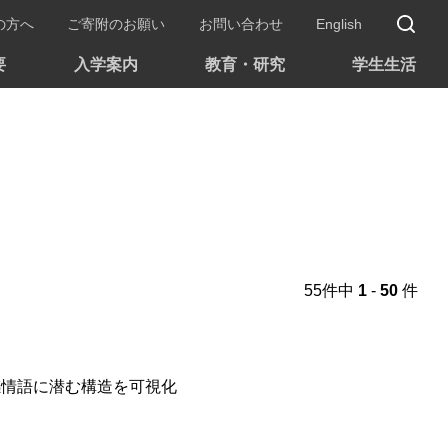
サ
の方へ
ご寄附のお願い
お問い合わせ
English
要
入学案内
教育・研究
学生生活
55件中
1
-
50
件
感情語に潜む構造を可視化