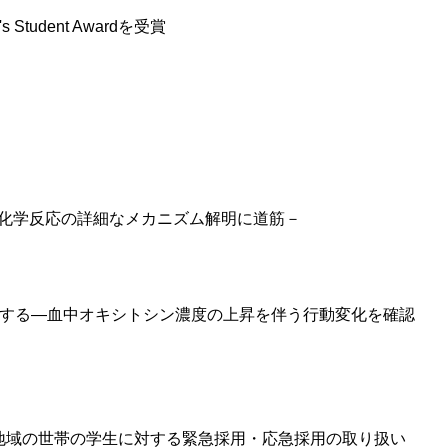
Student Awardを受賞
化学反応の詳細なメカニズム解明に道筋－
連する―血中オキシトシン濃度の上昇を伴う行動変化を確認
用地域の世帯の学生に対する緊急採用・応急採用の取り扱い