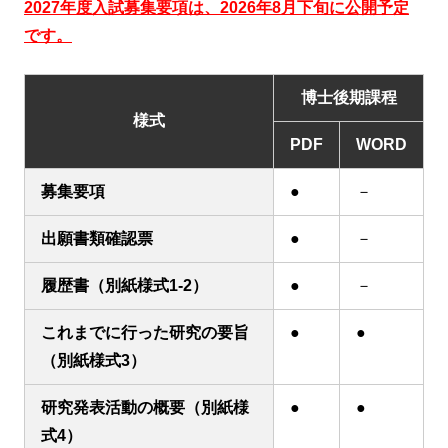
2027年度入試募集要項は、2026年8月下旬に公開予定
です。
博士後期課程
様式
PDF
WORD
募集要項
●
－
出願書類確認票
●
－
履歴書（別紙様式1-2）
●
－
これまでに行った研究の要旨
●
●
（別紙様式3）
研究発表活動の概要（別紙様
●
●
式4）