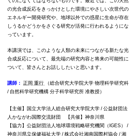
くのになくてはならないものです。最近では、この天然
の光合成反応をきっかけとした環境にやさしい次世代の
エネルギー開発研究や、地球以外での惑星に生命が存在
しうるかどうかをさぐる研究が活発に行われるようにな
っています。
本講演では、このような人類の未来につながる新たな光
合成反応について、最先端の研究内容と将来の可能性に
ついて、皆さんとお話ししたいと思います。
講師：
正岡 重行
（総合研究大学院大学 物理科学研究科
/ 自然科学研究機構 分子科学研究所 准教授）
【主催】国立大学法人総合研究大学院大学 / 公益財団法
人かながわ国際交流財団 【共催】神奈川県
【協力】公益財団法人地球環境戦略研究機関（IGES） /
神奈川県立保健福祉大学 / 株式会社湘南国際村協会 / 湘