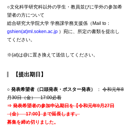
○文化科学研究科以外の学生・教員並びに学外の参加希
望者の方について
総合研究大学院大学 学務課学務支援係（Mail to：
gshien(at)ml.soken.ac.jp
）宛に、所定の書類を提出し
てください。
※(at)は@に置き換えて送信してください。
【提出期日】
○
発表希望者（口頭発表・ポスター発表）
：
令和元年8
月30日（金） 17:00必着
⇒
発表希望者の参加申込期日を【令和元年9月27日
（金） 17:00】まで延長します。
募集を締め切りました。