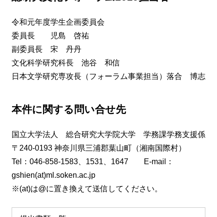
令和元年度学生企画委員会
委員長 児島 啓祐
副委員長 宋 丹丹
文化科学研究科長 池谷 和信
日本文学研究専攻長（フォーラム事業担当）落合 博志
本件に関する問い合せ先
国立大学法人 総合研究大学院大学 学務課学務支援係
〒240-0193 神奈川県三浦郡葉山町（湘南国際村）
Tel：046-858-1583、1531、1647 E-mail：
gshien(at)ml.soken.ac.jp
※(at)は@に置き換えて送信してください。