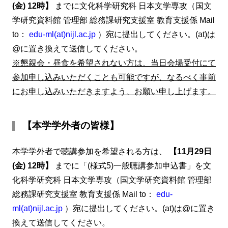
(金) 12時】
までに文化科学研究科 日本文学専攻（国文
学研究資料館 管理部 総務課研究支援室 教育支援係 Mail
to：
edu-ml(at)nijl.ac.jp
）宛に提出してください。(at)は
@に置き換えて送信してください。
※懇親会・昼食を希望されない方は、当日会場受付にて
参加申し込みいただくことも可能ですが、なるべく事前
にお申し込みいただきますよう、お願い申し上げます。
【本学学外者の皆様】
本学学外者で聴講参加を希望される方は、
【11月29日
(金) 12時】
までに「(様式5)一般聴講参加申込書」を文
化科学研究科 日本文学専攻（国文学研究資料館 管理部
総務課研究支援室 教育支援係 Mail to：
edu-
ml(at)nijl.ac.jp
）宛に提出してください。(at)は@に置き
換えて送信してください。