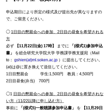
申込期日により所定の様式及び提出先が異なりますの
で、ご留意ください。
◯
1日目の懇親会への参加、2日目の昼食を希望される
方
必ず
【11月22日(金) 17時】
までに
「(様式1)参加申込
書」
を総合研究大学院大学 学務課学務支援宛（Mail
to：
gshien(at)ml.soken.ac.jp
）に提出してください。
(at)は@に置き換えて送信してください。
1日目懇親会 学生:1,500円 教員：4,500円
2日目昼食(弁当) 700円
◯1
日目の懇親会への参加、2日目の昼食を希望されな
い方（11/22以降に申し込む方）
事前に
「(様式5)一般聴講参加申込書」
を
【11月29日