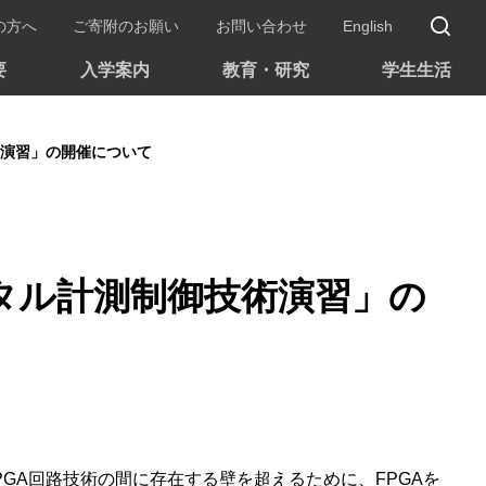
サ
の方へ
ご寄附のお願い
お問い合わせ
English
要
入学案内
教育・研究
学生生活
術演習」の開催について
ジタル計測制御技術演習」の
GA回路技術の間に存在する壁を超えるために、FPGAを