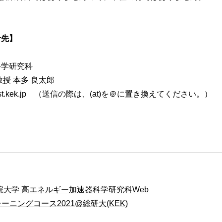
せ先】
科学研究科
授 本多 良太郎
at)post.kek.jp （送信の際は、(at)を＠に置き換えてください。）
大学 高エネルギー加速器科学研究科Web
ーニングコース2021@総研大(KEK)