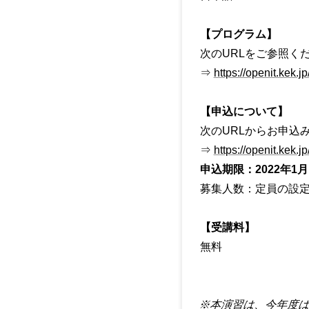
【プログラム】
次のURLをご参照く
⇒
https://openit.ke
【申込について】
次のURLからお申込
⇒
https://openit.kek
申込期限：2022年1月1
募集人数：定員の設
【受講料】
無料
※本演習は、今年度