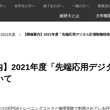
方へ
在学生の方へ
修了生の方へ
一般の方へ
教職員
総研大とは
大学概
2021年度
【開催案内】2021年度「先端応用デジタル計測制御技
内】2021年度「先端応用デ
いて
けのFPGAトレーニングコースと物理実験で利用されているFP